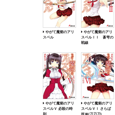
やがて魔剱のアリ
やがて魔剱のアリ
スベル
スベルＩＩ 蒼穹の
戦線
やがて魔剱のアリ
やがて魔剱のアリ
スベルＶ 必殺の時
スベルＶＩ さらば
刻
妖〓(刀刀刀)