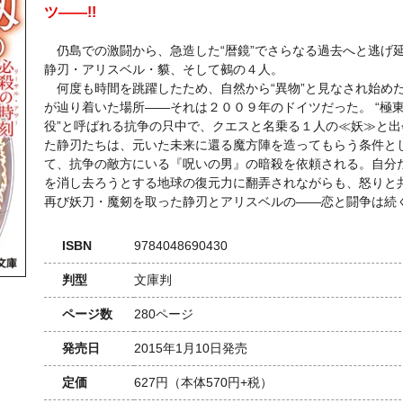
ツ――!!
仍島での激闘から、急造した“暦鏡”でさらなる過去へと逃げ
静刃・アリスベル・貘、そして鵺の４人。
何度も時間を跳躍したため、自然から“異物”と見なされ始め
が辿り着いた場所――それは２００９年のドイツだった。 “極
役”と呼ばれる抗争の只中で、クエスと名乗る１人の≪妖≫と出
た静刃たちは、元いた未来に還る魔方陣を造ってもらう条件と
て、抗争の敵方にいる『呪いの男』の暗殺を依頼される。自分
を消し去ろうとする地球の復元力に翻弄されながらも、怒りと
再び妖刀・魔剱を取った静刃とアリスベルの――恋と闘争は続く
ISBN
9784048690430
判型
文庫判
ページ数
280ページ
発売日
2015年1月10日発売
定価
627円
（本体570円+税）