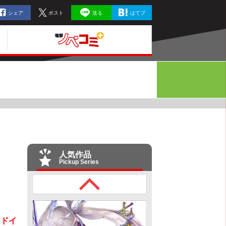
シェア
ポスト
送る
はてブ
人気作品
Pickup Series
はドイ