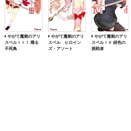
やがて魔剱のアリ
やがて魔剱のアリ
やがて魔剱のアリ
スベルＩＩＩ 熾る
スベル ヒロイン
スベルＩＶ 緋色の
不死鳥
ズ・アソート
挑戦者