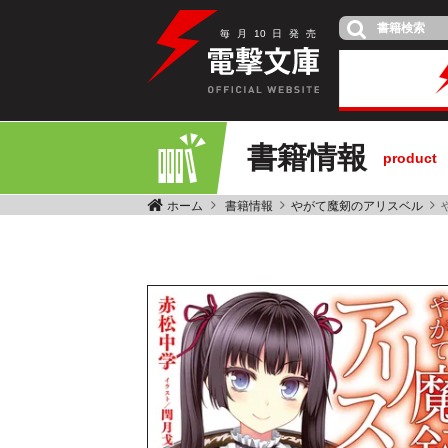
毎
月
10
日
発
売
書籍情報
product
ホーム
書籍情報
やがて魔剱のアリスベル