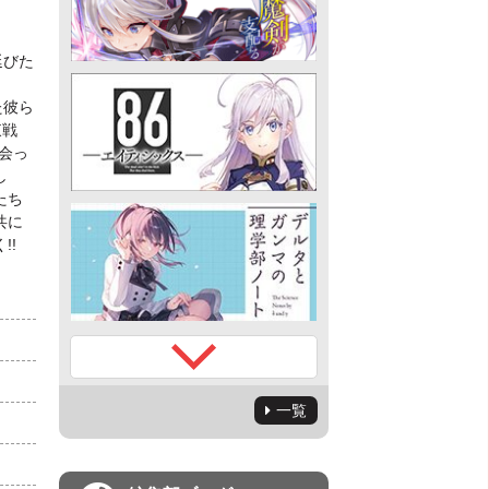
延びた
た彼ら
東戦
会っ
し
たち
共に
!!
一覧