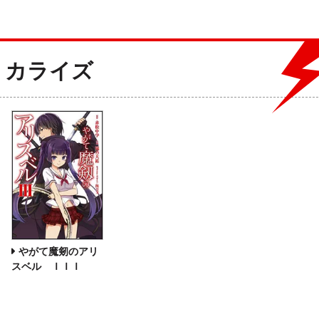
ミカライズ
やがて魔剱のアリ
スベル ＩＩＩ