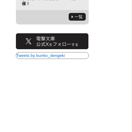
催！
一覧
Tweets by bunko_dengeki