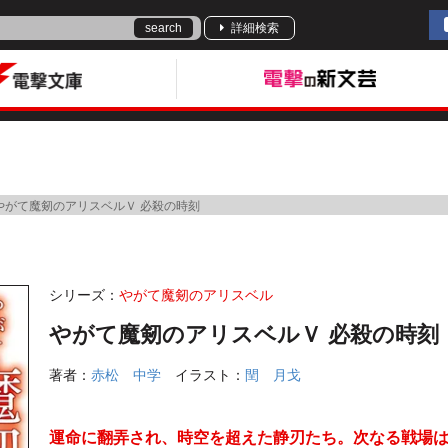
search
詳細検索
やがて魔剱のアリスベルＶ 必殺の時刻
シリーズ：
やがて魔剱のアリスベル
やがて魔剱のアリスベルＶ 必殺の時刻
著者：
赤松 中学
イラスト：
閏 月戈
運命に翻弄され、時空を超えた静刃たち。次なる戦場