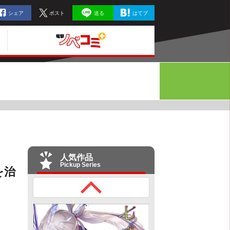
シェア
ポスト
送る
はてブ
人気作品
Pickup Series
を治