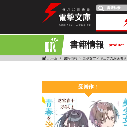
毎
月
10
日
発
売
書籍情報
product
ホーム
書籍情報
美少女フィギュアのお医者さ
受賞作！