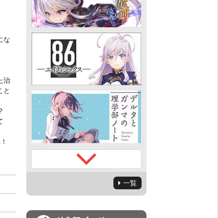
にな
た治
こと
?
て
弾！
一覧