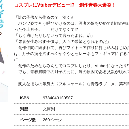
コスプレにVtuberデビュー!? 創作青春大爆発！
「誰の子供から作るの？ 治くん」
パンツ姿でそう呼びかけるのは、医者の娘をやめて創作の虫
った今上月子。――だけでなくて!?
「もう逃げたりしないって言ったよね、治」
「弟者が生み出す子供は、人々の希望となれるのだ」
創作仲間に囲まれて、再びフィギュア作りに打ち込みはじめ
は、月子の病を治すべくかぐやとセレーネもフィギュアにする
に。
創作のためならみんなでコスプレしたり、Vtuberになったり!
でも、青春満喫中の月子の元に、病の原因である父親が現れ
――。
変人な彼らの等身大〈フルスケール〉な青春ラブコメ、第2
ISBN
9784049160567
判型
文庫判
ページ数
260ページ