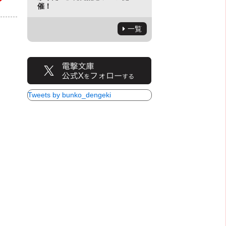
催！
一覧
Tweets by bunko_dengeki