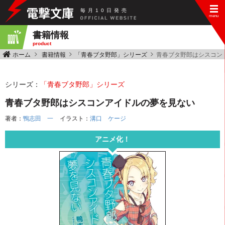
毎
月
10
日
発
売
書籍情報
product
ホーム
書籍情報
「青春ブタ野郎」シリーズ
青春ブタ野郎はシスコン
シリーズ：
「青春ブタ野郎」シリーズ
青春ブタ野郎はシスコンアイドルの夢を見ない
著者：
鴨志田 一
イラスト：
溝口 ケージ
アニメ化！