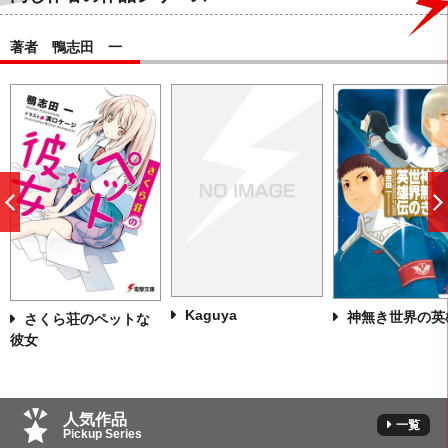
著者 鴨志田 一
前
へ
Kaguya
神無き世界の英
さくら荘のペットな
彼女
人気作品
一覧
Pickup Series