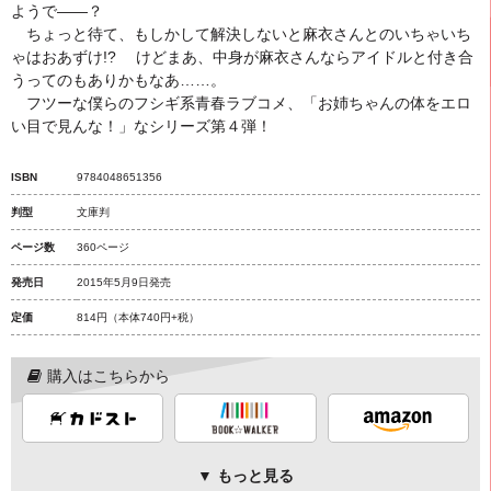
ようで――？
ちょっと待て、もしかして解決しないと麻衣さんとのいちゃいち
ゃはおあずけ!? けどまあ、中身が麻衣さんならアイドルと付き合
うってのもありかもなあ……。
フツーな僕らのフシギ系青春ラブコメ、「お姉ちゃんの体をエロ
い目で見んな！」なシリーズ第４弾！
ISBN
9784048651356
判型
文庫判
ページ数
360ページ
発売日
2015年5月9日発売
定価
814円
（本体740円+税）
購入はこちらから
▼ もっと見る