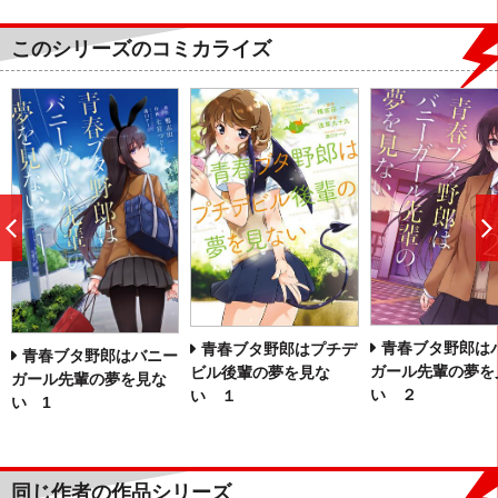
このシリーズのコミカライズ
前
へ
青春ブタ野郎は
青春ブタ野郎はプチデ
青春ブタ野郎はバニー
ガール先輩の夢を
ビル後輩の夢を見な
ガール先輩の夢を見な
い ２
い １
い 1
同じ作者の作品シリーズ