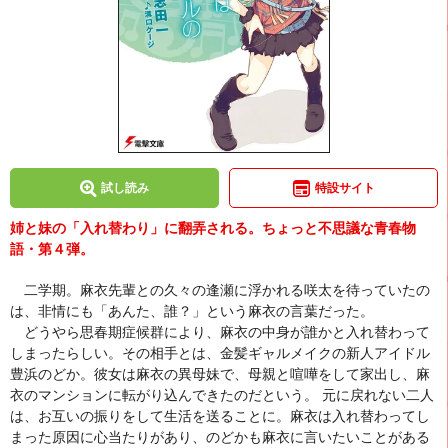
試し読み
特設サイト
姉と妹の「入れ替わり」に翻弄される。ちょっと不思議な青春物
語・第４弾。
二学期。麻衣先輩との久々の逢瀬に浮かれる咲太を待っていたの
は、非情にも「あんた、誰？」という麻衣の言葉だった。
どうやら思春期症候群により、麻衣の中身が誰かと入れ替わって
しまったらしい。その相手とは、金髪ギャルメイクの新人アイドル
豊浜のどか。彼女は麻衣の異母妹で、母親と喧嘩をして家出し、麻
衣のマンションに転がり込んできたのだという。 元に戻れない二人
は、お互いの振りをして生活を送ることに。麻衣は入れ替わってし
まった原因に心当たりがあり、のどかも麻衣に言いたいことがある