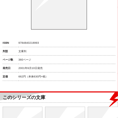
ISBN
9784840218993
判型
文庫判
ページ数
360ページ
発売日
2001年9月10日発売
定価
662円
（本体630円+税）
このシリーズの文庫