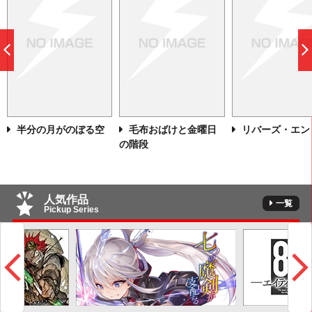
前
へ
半分の月がのぼる空
毛布おばけと金曜日
リバーズ・エン
の階段
人気作品
一覧
Pickup Series