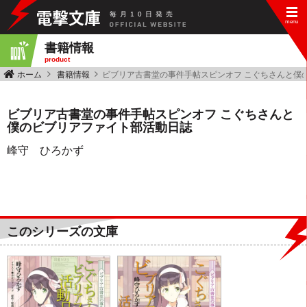
毎
月
10
日
発
売
書籍情報
product
ホーム
書籍情報
ビブリア古書堂の事件手帖スピンオフ こぐちさんと僕
ビブリア古書堂の事件手帖スピンオフ こぐちさんと
僕のビブリアファイト部活動日誌
峰守 ひろかず
このシリーズの文庫