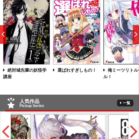
前
へ
絶対城先輩の妖怪学
俺ミーツリトル
選ばれすぎしもの！
講座
ル！
人気作品
一覧
Pickup Series