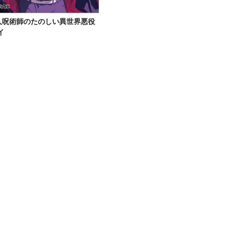
人呪術師のたのしい異世界悪役
イ