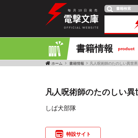
毎
月
10
日
発
売
書籍情報
product
ホーム
書籍情報
凡人呪術師のたのしい異世界
凡人呪術師のたのしい異
しば犬部隊
特設サイト