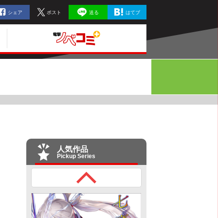
シェア
ポスト
送る
はてブ
人気作品
Pickup Series