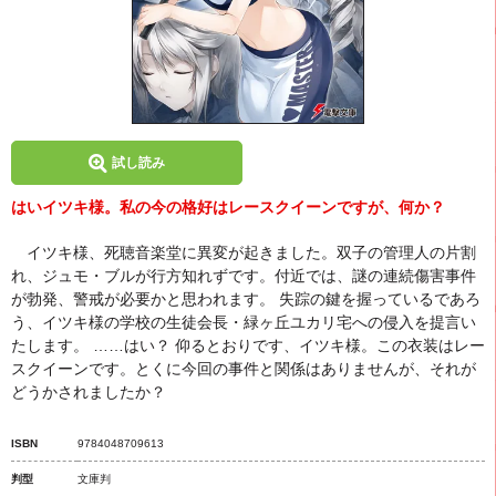
試し読み
はいイツキ様。私の今の格好はレースクイーンですが、何か？
イツキ様、死聴音楽堂に異変が起きました。双子の管理人の片割
れ、ジュモ・ブルが行方知れずです。付近では、謎の連続傷害事件
が勃発、警戒が必要かと思われます。 失踪の鍵を握っているであろ
う、イツキ様の学校の生徒会長・緑ヶ丘ユカリ宅への侵入を提言い
たします。 ……はい？ 仰るとおりです、イツキ様。この衣装はレー
スクイーンです。とくに今回の事件と関係はありませんが、それが
どうかされましたか？
ISBN
9784048709613
判型
文庫判