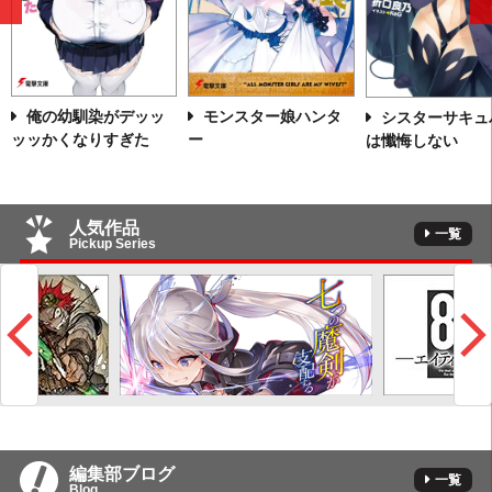
前
へ
俺の幼馴染がデッッ
モンスター娘ハンタ
シスターサキュ
ッッかくなりすぎた
ー
は懺悔しない
人気作品
一覧
Pickup Series
編集部ブログ
一覧
Blog