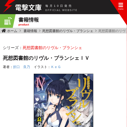
毎
月
10
日
発
売
書籍情報
product
ホーム
書籍情報
死想図書館のリヴル・ブランシェ
死想図書館のリヴ
シリーズ：
死想図書館のリヴル・ブランシェ
死想図書館のリヴル・ブランシェＩＶ
著者：
折口 良乃
イラスト：
ＫｅＧ