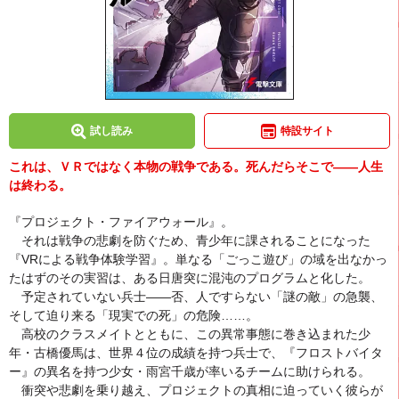
試し読み
特設サイト
これは、ＶＲではなく本物の戦争である。死んだらそこで――人生
は終わる。
『プロジェクト・ファイアウォール』。
それは戦争の悲劇を防ぐため、青少年に課されることになった
『VRによる戦争体験学習』。単なる「ごっこ遊び」の域を出なかっ
たはずのその実習は、ある日唐突に混沌のプログラムと化した。
予定されていない兵士――否、人ですらない「謎の敵」の急襲、
そして迫り来る「現実での死」の危険……。
高校のクラスメイトとともに、この異常事態に巻き込まれた少
年・古橋優馬は、世界４位の成績を持つ兵士で、『フロストバイタ
ー』の異名を持つ少女・雨宮千歳が率いるチームに助けられる。
衝突や悲劇を乗り越え、プロジェクトの真相に迫っていく彼らが