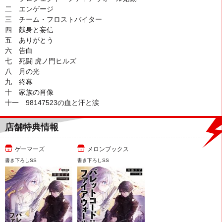
二 エンゲージ
三 チーム・フロストバイター
四 献身と妄信
五 ありがとう
六 告白
七 死闘 虎ノ門ヒルズ
八 月の光
九 終幕
十 家族の肖像
十一 98147523の血と汗と涙
店舗特典情報
ゲーマーズ
メロンブックス
書き下ろしSS
書き下ろしSS