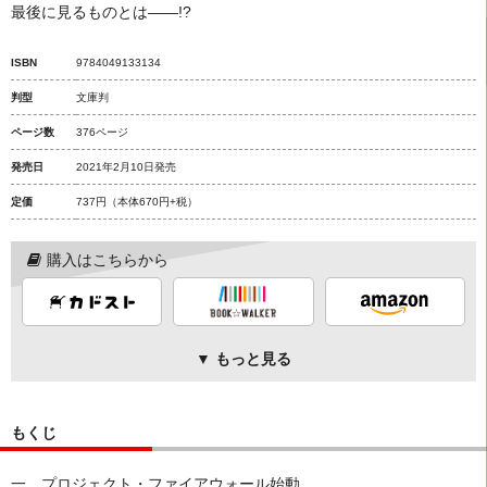
最後に見るものとは――!?
ISBN
9784049133134
判型
文庫判
ページ数
376ページ
発売日
2021年2月10日発売
定価
737円
（本体670円+税）
購入はこちらから
▼ もっと見る
もくじ
一 プロジェクト・ファイアウォール始動