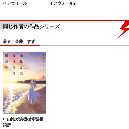
イアウォール
イアウォール2
同じ作者の作品シリーズ
著者 斉藤 すず
由比ガ浜機械修理相
談所