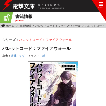
毎
月
10
日
発
売
書籍情報
product
ホーム
書籍情報
バレットコード：ファイアウォール
バレットコード
シリーズ：
バレットコード：ファイアウォール
バレットコード：ファイアウォール
著者：
斉藤 すず
イラスト：
緜