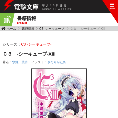
毎
月
10
日
発
売
書籍情報
product
ホーム
書籍情報
C3 -シーキューブ-
Ｃ３ ‐シーキューブ‐XIII
シリーズ：
C3 -シーキューブ-
Ｃ３ ‐シーキューブ‐XIII
著者：
水瀬 葉月
イラスト：
さそりがため