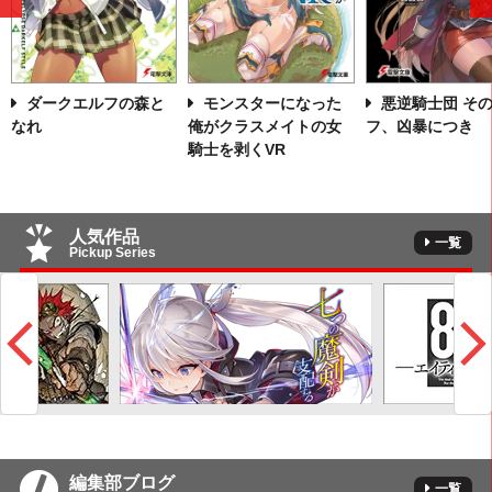
前
へ
ダークエルフの森と
モンスターになった
悪逆騎士団 そ
なれ
俺がクラスメイトの女
フ、凶暴につき
騎士を剥くVR
人気作品
一覧
Pickup Series
編集部ブログ
一覧