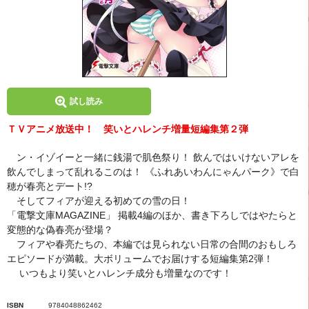
試し読み
ＴＶアニメ放送中！ 笑いとハレンチ増量短編集第２弾
ン・イゾイーと一緒に銭湯で肌色祭り！ 飲んではいけないアレを
飲んでしまって乱れるこのは！ 《ふれあいわんにゃんパーク》で白
穂が春亮とデート!?
そしてフィアが迎える初めての雪の日！
「電撃文庫MAGAZINE」 掲載4編のほか、書き下ろしではやたらと
変態的な偽春亮が登場？
フィアや春亮たちの、本編では見られない日常の合間のおもしろ
エピソードが満載。大ボリュームでお届けする短編集第2弾！
いつもより笑いとハレンチ成分も増量なのです！
ISBN
9784048862462