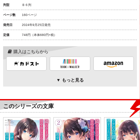
判型
Ｂ６判
ページ数
160ページ
発売日
2024年9月25日発売
定価
748円
（本体680円+税）
購入はこちらから
▼ もっと見る
このシリーズの文庫