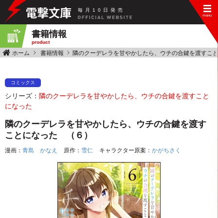
毎
月
10
日
発
売
書籍情報
product
ホーム
書籍情報
隣のクーデレラを甘やかしたら、ウチの合鍵を渡すこ
コミックス
シリーズ：
隣のクーデレラを甘やかしたら、ウチの合鍵を渡すこと
になった
隣のクーデレラを甘やかしたら、ウチの合鍵を渡す
ことになった （６）
漫画：
青島 かなえ
原作：
雪仁
キャラクター原案：
かがちさく