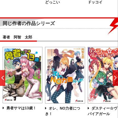
どっこい
ドッコイ
同じ作者の作品シリーズ
著者 阿智 太郎
前
へ
勇者サマは13歳！
オレ、NO力者につ
ダスティー☆ヴ
き！
パイアガール