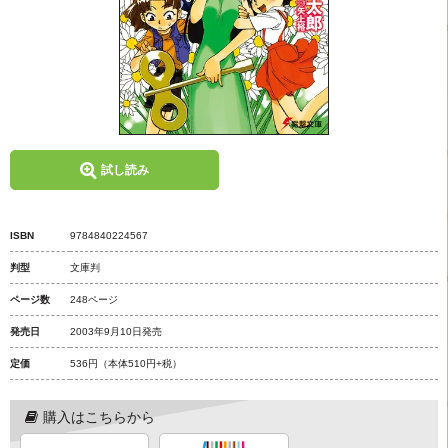
試し読み
ISBN
9784840224567
判型
文庫判
ページ数
248ページ
発売日
2003年9月10日発売
定価
536円
（本体510円+税）
購入はこちらから