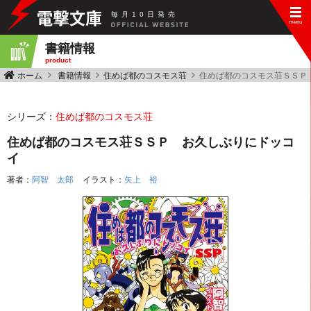
毎
月
10
日
発
売
書籍情報
product
ホーム
書籍情報
住めば都のコスモス荘
住めば都のコスモス荘ＳＳＰ
シリーズ：
住めば都のコスモス荘
住めば都のコスモス荘ＳＳＰ お久しぶりにドッコ
イ
著者：
阿智 太郎
イラスト：
矢上 裕