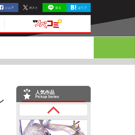
シェア
ポスト
送る
はてブ
人気作品
Pickup Series
ン