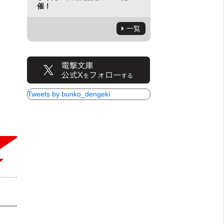
催！
一覧
Tweets by bunko_dengeki