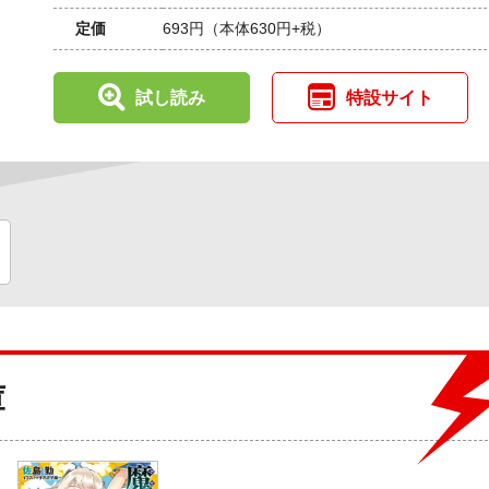
定価
693円
（本体630円+税）
試し読み
特設サイト
庫