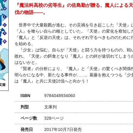
『魔法科高校の劣等生』の佐島勤が贈る、魔人による
伐の物語――。
世界中で大量殺戮が進む。その災禍を引き起こした『天使』
『人』を喰らい自らの糧としていた。『天使』の変化を察知し
『魔人』と『反逆の天使』は、それぞれ守るべきもののために
を始める。
『少女』は悩む。自らが『天使』と闘う力を持つものの、戦
敗れ、『天使』の餌食となり『魔人』との絆が途切れてしまう
はないかと。
『賢者』の分析により、『魔人』と『天使』の驚くべき関係
明らかになる中、新たなる事件が……。葛藤を抱えつつも『少
は『魔人』と共に天使討伐へと向かう！
ISBN
9784048934060
判型
文庫判
ページ数
328ページ
発売日
2017年10月7日発売