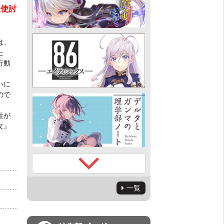
天使討
は、
た
行動
いに
ので
性が
女』
一覧