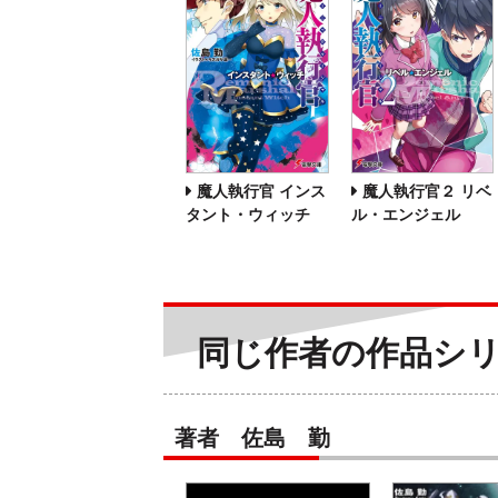
魔人執行官 インス
魔人執行官２ リベ
タント・ウィッチ
ル・エンジェル
同じ作者の作品シ
著者 佐島 勤