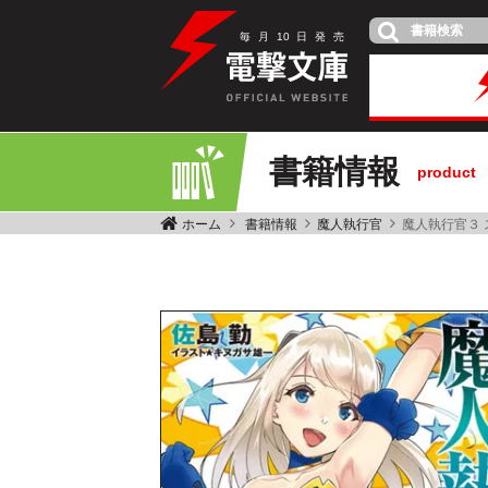
毎
月
10
日
発
売
書籍情報
product
ホーム
書籍情報
魔人執行官
魔人執行官３