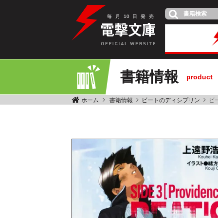
毎
月
10
日
発
売
書籍情報
product
ホーム
書籍情報
ビートのディシプリン
ビ