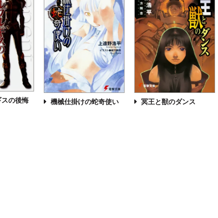
ギスの後悔
機械仕掛けの蛇奇使い
冥王と獣のダンス