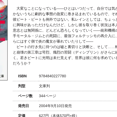
大変なことになっている――ひとはいつだって、自分では気
かないうちに劇的な事態の急変に巻き込まれているもので、そ
彼ピート・ビートも例外ではない。私レインとしては、ちょっ
に興味があっただけなんだけど、しかし彼を取り巻く状況は本
意志とは無関係に、どんどん恐ろしくなっていく――統和機構
手モータル・ジムとの死闘に、最強フォルテッシモの再介入に
らにはすぐ側で炎の魔女が暴れていたりして――
ビートの行き先に待つのは嘘と裏切りと決断と、そして……
と崩壊の第三章は苛烈、熾烈の苦闘（ディシプリン）がさらに
く。若きビートに光明は未だ見えず、世界は彼に何を求めてい
だろうか？
ISBN
9784840227780
判型
文庫判
ページ数
344ページ
発売日
2004年9月10日発売
定価
627円
（本体570円+税）