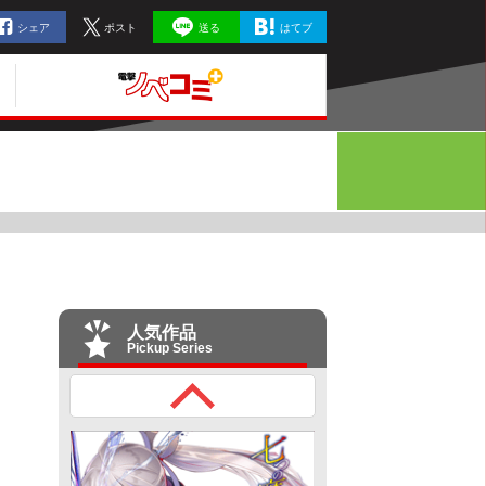
シェア
ポスト
送る
はてブ
人気作品
Pickup Series