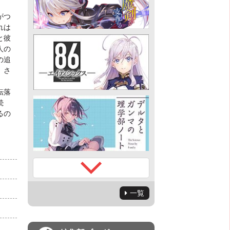
がつ
れは
と彼
人の
の追
、さ
転落
続
るの
一覧