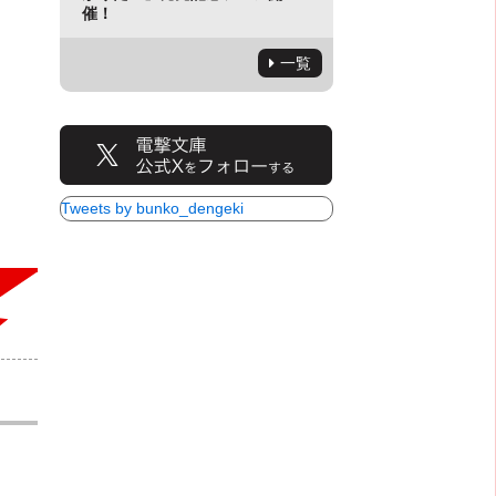
催！
一覧
Tweets by bunko_dengeki