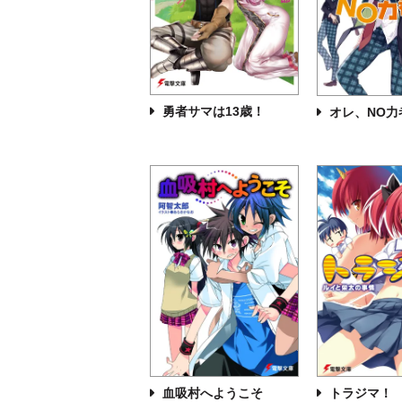
勇者サマは13歳！
オレ、NO力
血吸村へようこそ
トラジマ！