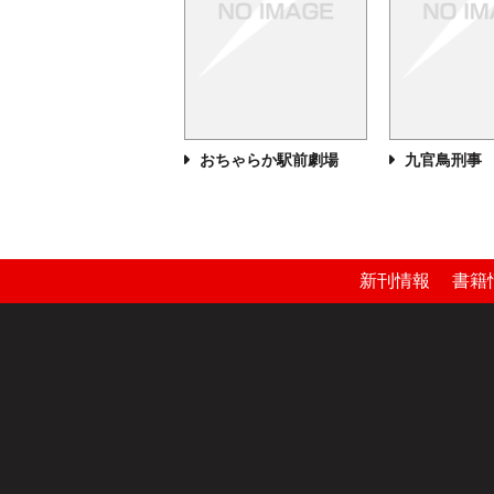
おちゃらか駅前劇場
九官鳥刑事
新刊情報
書籍