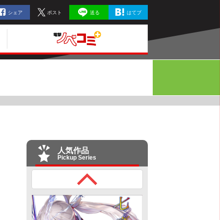
シェア
ポスト
送る
はてブ
人気作品
Pickup Series