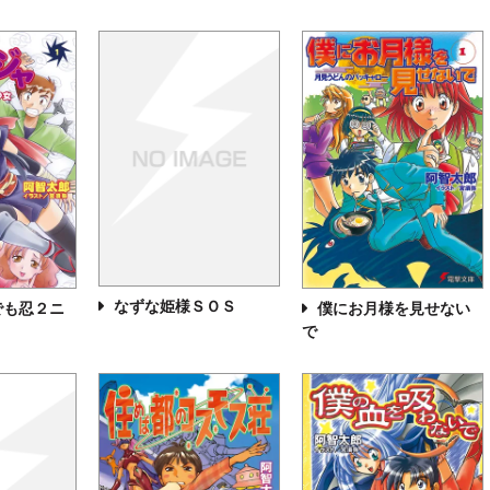
なずな姫様ＳＯＳ
でも忍２ニ
僕にお月様を見せない
で