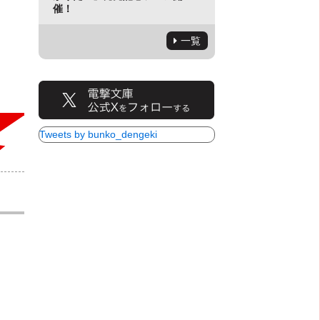
催！
一覧
Tweets by bunko_dengeki