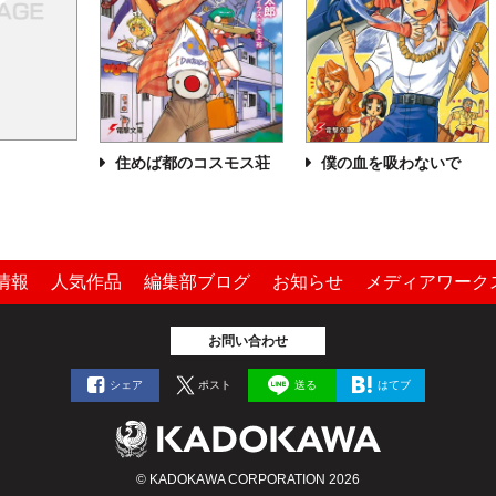
住めば都のコスモス荘
僕の血を吸わないで
情報
人気作品
編集部ブログ
お知らせ
メディアワーク
お問い合わせ
シェア
ポスト
送る
はてブ
© KADOKAWA CORPORATION 2026