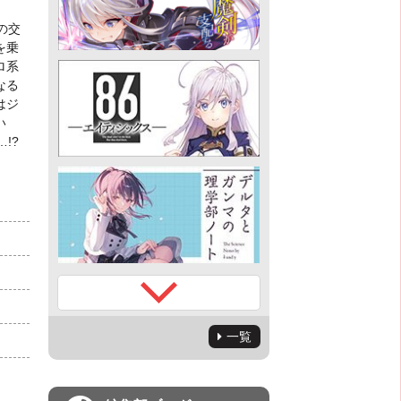
の交
を乗
ロ系
なる
はジ
い
!?
一覧