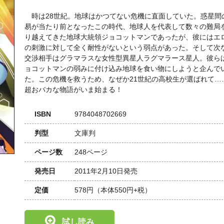
時は28世紀。地球はかつてない危機に直面していた。惑星間
易が当たり前となったこの時代、地球人を代表して数々の難局
り越えてきた地球大統領ジョコットマンであったが、彼にはエ
の刺激に対して全く耐性がないという弱点があった。そして次
交渉相手はグラマラスな女性型異星人ラグマラース星人。彼ら
ョコットマンの弱みに付け込み地球を食い物にしようと企んで
た。この危機を救うため、なぜか21世紀の高校生が選ばれて……
超おバカな物語がいま始まる！
ISBN
9784048702669
判型
文庫判
ページ数
248ページ
発売日
2011年2月10日発売
定価
578円
（本体550円+税）
試し読み