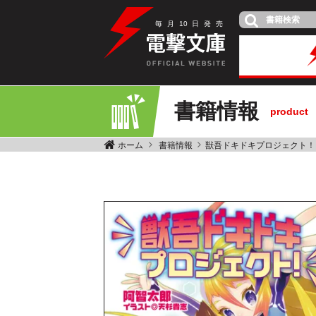
毎
月
10
日
発
売
書籍情報
product
ホーム
書籍情報
獣吾ドキドキプロジェクト！