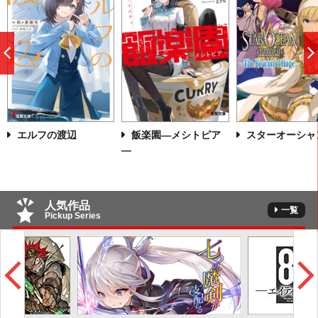
前
へ
エルフの渡辺
飯楽園―メシトピア
スターオーシャ
―
人気作品
一覧
Pickup Series