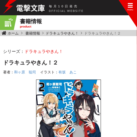
毎
月
10
日
発
売
書籍情報
product
ホーム
書籍情報
ドラキュラやきん！
ドラキュラやきん！２
シリーズ：
ドラキュラやきん！
ドラキュラやきん！２
著者：
和ヶ原 聡司
イラスト：
有坂 あこ