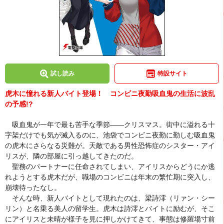
試し読み
特設サイト
虎木に憧れる新人バイト登場！ コンビニ夜勤吸血鬼の生活に波乱
の予感!?
吸血鬼が一年で最も苦手な季節――クリスマス。街中に溢れる十
字架だけでも気が滅入るのに、池袋でコンビニ夜勤に勤しむ吸血鬼
の虎木にさらなる災難が。天敵である男性恐怖症のシスター・アイ
リスが、隣の部屋に引っ越してきたのだ。
聖務のパートナーに任命されてしまい、アイリスからどうにか逃
れようとする虎木だが、職場のコンビニは年末の繁忙期に突入し、
崩壊待ったなし。
そんな時、新人バイトとして現れたのは、梁詩澪（リァン・シー
リン）と名乗る美人の留学生。虎木は詩澪とバイトに励むが、そこ
にアイリスと未晴が様子を見に押しかけてきて、事態は修羅場寸前