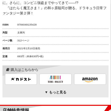
に。さらに、コンビニ強盗までやってきて――!?
『はたらく魔王さま！』の和ヶ原聡司が贈る、ドラキュラ日常フ
ァンタジー第２弾！
ISBN
9784049135428
判型
文庫判
ページ数
312ページ
発売日
2021年2月10日発売
定価
693円
（本体630円+税）
購入はこちらから
▼ もっと見る
店舗特典情報