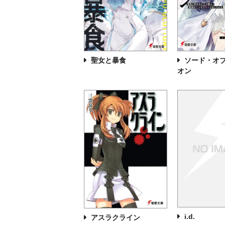
聖女と暴食
ソード・オ
オン
i.d.
アスラクライン