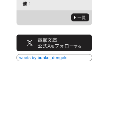
催！
一覧
Tweets by bunko_dengeki