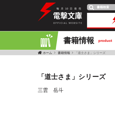
毎
月
10
日
発
売
書籍情報
product
ホーム
書籍情報
「道士さま」シリーズ
「道士さま」シリーズ
三雲 岳斗