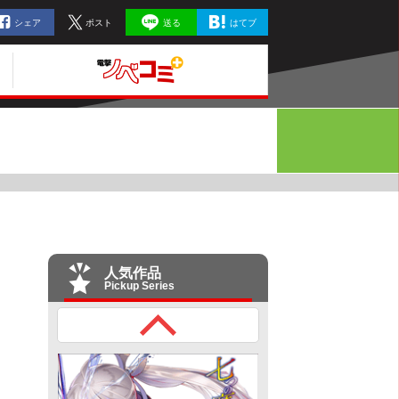
シェア
ポスト
送る
はてブ
人気作品
Pickup Series