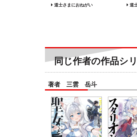
道士さまにおねがい
道
同じ作者の作品シ
著者 三雲 岳斗