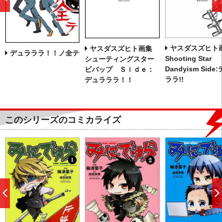
前
へ
ヤスダスズヒト
ヤスダスズヒト画集
デュラララ！！ノ全テ
Shooting Star
シューティングスター
Dandyism Side
ビバップ Ｓｉｄｅ：
ララ!!
デュラララ！！
このシリーズのコミカライズ
前
へ