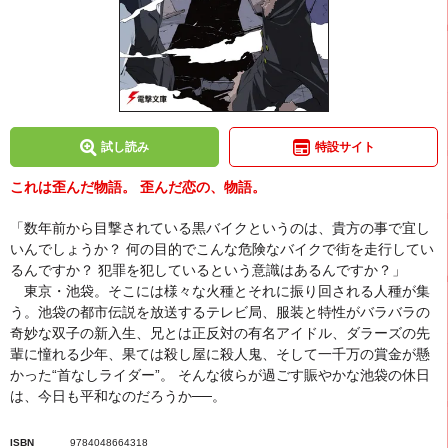
試し読み
特設サイト
これは歪んだ物語。 歪んだ恋の、物語。
「数年前から目撃されている黒バイクというのは、貴方の事で宜し
いんでしょうか？ 何の目的でこんな危険なバイクで街を走行してい
るんですか？ 犯罪を犯しているという意識はあるんですか？」
東京・池袋。そこには様々な火種とそれに振り回される人種が集
う。池袋の都市伝説を放送するテレビ局、服装と特性がバラバラの
奇妙な双子の新入生、兄とは正反対の有名アイドル、ダラーズの先
輩に憧れる少年、果ては殺し屋に殺人鬼、そして一千万の賞金が懸
かった“首なしライダー”。 そんな彼らが過ごす賑やかな池袋の休日
は、今日も平和なのだろうか──。
ISBN
9784048664318