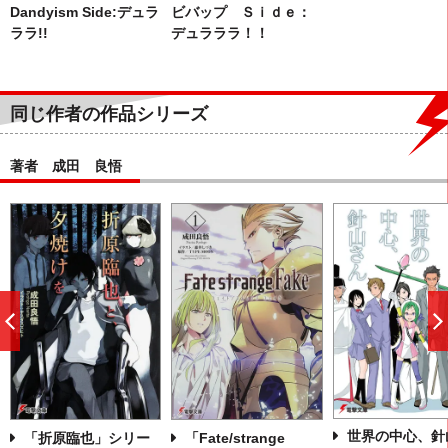
Dandyism Side:デュラ
ビバップ Ｓｉｄｅ：
ララ!!
デュラララ！！
同じ作者の作品シリーズ
著者 成田 良悟
前
へ
世界の中心、針
「折原臨也」シリー
「Fate/strange