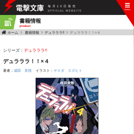
毎
月
10
日
発
売
書籍情報
product
ホーム
書籍情報
デュラララ!!
デュラララ！！×４
シリーズ：
デュラララ!!
デュラララ！！×４
著者：
成田 良悟
イラスト：
ヤスダ スズヒト