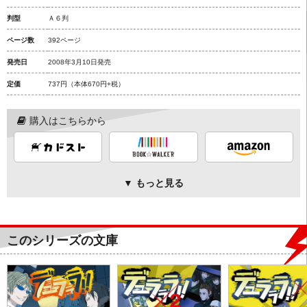
判型
Ａ６判
ページ数
392ページ
発売日
2008年3月10日発売
定価
737円
（本体670円+税）
購入はこちらから
▼ もっと見る
このシリーズの文庫