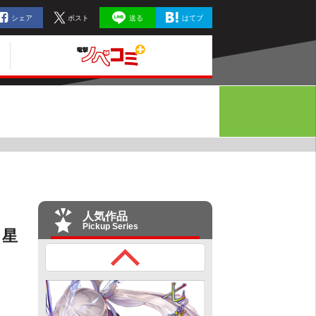
シェア
ポスト
送る
はてブ
人気作品
Pickup Series
こ星