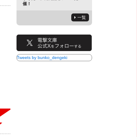
催！
一覧
Tweets by bunko_dengeki