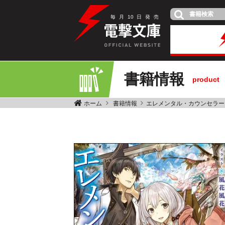
毎
月
10
日
発
売
書籍情報
product
ホーム
書籍情報
エレメンタル・カウンセラー