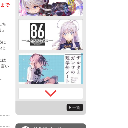
さまで
たち
り』
めに
おじ
には
と言い
し
一覧