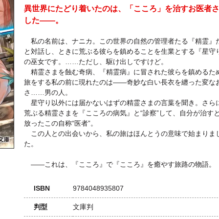
異世界にたどり着いたのは、「こころ」を治すお医者
した――。
私の名前は、ナニカ。この世界の自然の管理者たる『精霊』
と対話し、ときに荒ぶる彼らを鎮めることを生業とする『星守
の巫女です。……ただし、駆け出しですけど。
精霊さまを蝕む奇病、『精霊病』に冒された彼らを鎮めるた
旅をする私の前に現れたのは――奇妙な白い長衣を纏った変な
さ……男の人。
星守り以外には届かないはずの精霊さまの言葉を聞き。さら
荒ぶる精霊さまを『こころの病気』と“診察”して、自分が治す
放ったこの自称“医者”。
この人との出会いから、私の旅はほんとうの意味で始まりま
た。
――これは、『こころ』で『こころ』を癒やす旅路の物語。
ISBN
9784048935807
判型
文庫判