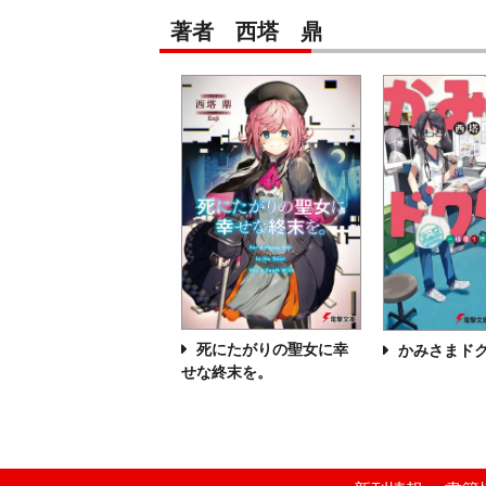
著者 西塔 鼎
死にたがりの聖女に幸
かみさまド
せな終末を。