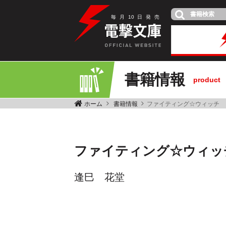
毎
月
10
日
発
売
書籍情報
product
ホーム
書籍情報
ファイティング☆ウィッチ
ファイティング☆ウィッ
逢巳 花堂