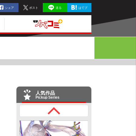
シェア
ポスト
送る
はてブ
人気作品
Pickup Series