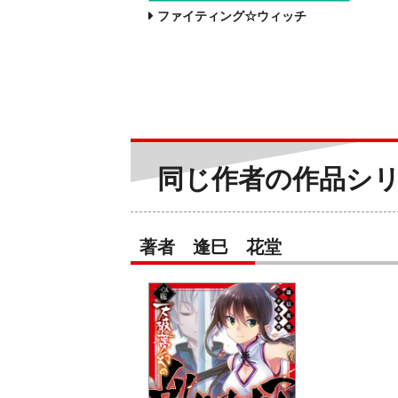
ファイティング☆ウィッチ
同じ作者の作品シ
著者 逢巳 花堂