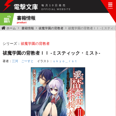
毎
月
10
日
発
売
書籍情報
product
ホーム
書籍情報
祓魔学園の背教者
祓魔学園の背教者ＩＩ ‐ミスティ
シリーズ：
祓魔学園の背教者
祓魔学園の背教者ＩＩ ‐ミスティック・ミスト‐
著者：
三河 ごーすと
イラスト：
ｕｋｙｏ＿ｒｓｔ