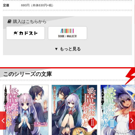
定価
680円
（本体630円+税）
購入はこちらから
▼ もっと見る
このシリーズの文庫
前
へ