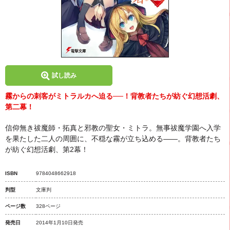
試し読み
霧からの刺客がミトラルカへ迫る──！背教者たちが紡ぐ幻想活劇、
第二幕！
信仰無き祓魔師・拓真と邪教の聖女・ミトラ。無事祓魔学園へ入学
を果たした二人の周囲に、不穏な霧が立ち込める――。背教者たち
が紡ぐ幻想活劇、第2幕！
ISBN
9784048662918
判型
文庫判
ページ数
328ページ
発売日
2014年1月10日発売