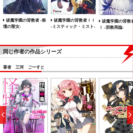
祓魔学園の背教者 ‐祭
祓魔学園の背教者ＩＩ
祓魔学園の背教
壇の聖女‐
‐ミスティック・ミスト‐
Ｉ ‐邪教再臨‐
同じ作者の作品シリーズ
著者 三河 ごーすと
前
へ