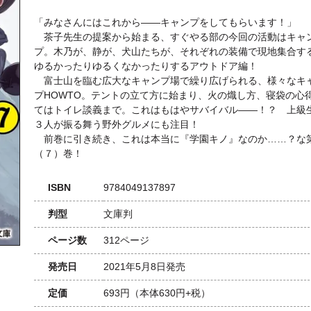
「みなさんにはこれから――キャンプをしてもらいます！」
茶子先生の提案から始まる、すぐやる部の今回の活動はキャ
プ。木乃が、静が、犬山たちが、それぞれの装備で現地集合す
ゆるかったりゆるくなかったりするアウトドア編！
富士山を臨む広大なキャンプ場で繰り広げられる、様々なキ
プHOWTO。テントの立て方に始まり、火の熾し方、寝袋の心
てはトイレ談義まで。これはもはやサバイバル――！？ 上級
３人が振る舞う野外グルメにも注目！
前巻に引き続き、これは本当に『学園キノ』なのか……？な
（７）巻！
ISBN
9784049137897
判型
文庫判
ページ数
312ページ
発売日
2021年5月8日発売
定価
693円
（本体630円+税）