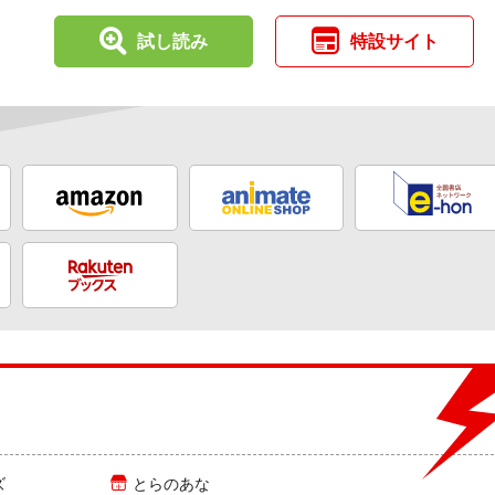
試し読み
特設サイト
ズ
とらのあな