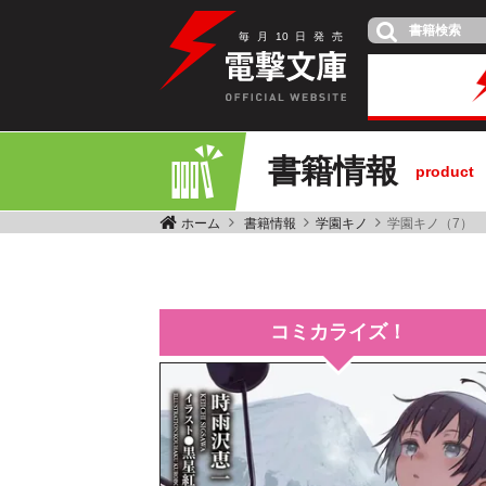
毎
月
10
日
発
売
書籍情報
product
ホーム
書籍情報
学園キノ
学園キノ（7）
コミカライズ！