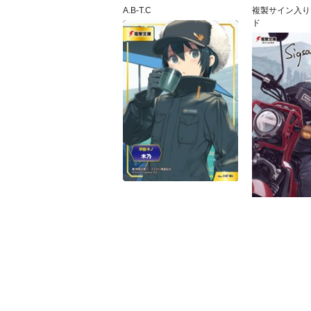
A.B-T.C
複製サイン入り
ド