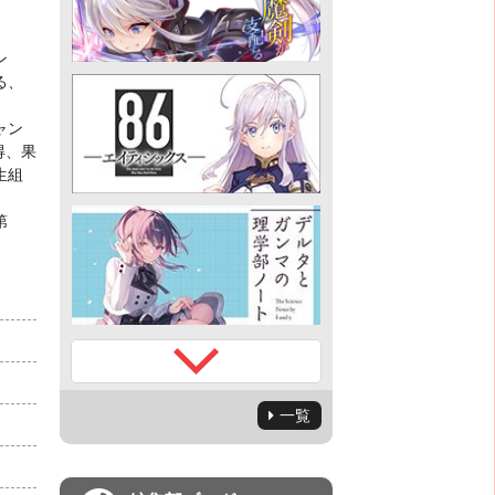
ン
る、
ャン
得、果
生組
第
一覧