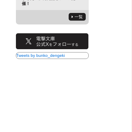
催！
一覧
Tweets by bunko_dengeki