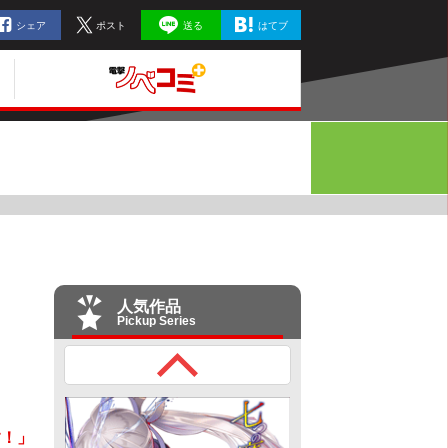
シェア
ポスト
送る
はてブ
人気作品
Pickup Series
す！」