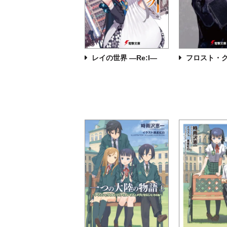
レイの世界 ―Re:I―
フロスト・