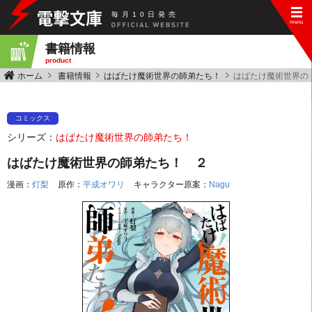
毎
月
10
日
発
売
書籍情報
product
ホーム
書籍情報
はばたけ魔術世界の師弟たち！
はばたけ魔術世界の
コミックス
シリーズ：
はばたけ魔術世界の師弟たち！
はばたけ魔術世界の師弟たち！ ２
漫画：
灯梨
原作：
平成オワリ
キャラクター原案：
Nagu