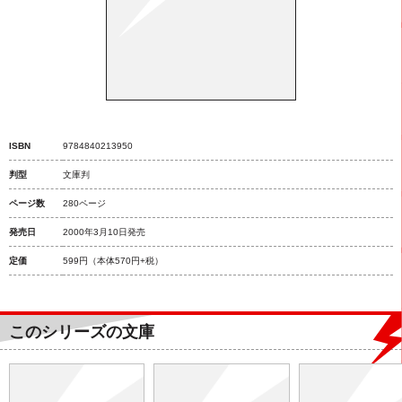
ISBN
9784840213950
判型
文庫判
ページ数
280ページ
発売日
2000年3月10日発売
定価
599円
（本体570円+税）
このシリーズの文庫