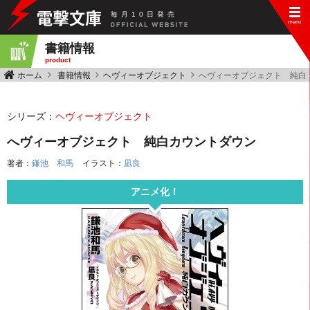
毎
月
10
日
発
売
書籍情報
product
ホーム
書籍情報
ヘヴィーオブジェクト
へヴィーオブジェクト 純白
シリーズ：
ヘヴィーオブジェクト
へヴィーオブジェクト 純白カウントダウン
著者：
鎌池 和馬
イラスト：
凪良
アニメ化！