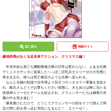
試し読み
特設サイト
鎌池和馬がおくる近未来アクション、クリスマス編！
年末年始も第三七機動整備大隊の日常は変わらない。とある任務
でミニスカサンタに仮装したへっぽこ巨乳兵士エリーゼの大失態に
巻き込まれ、彼らは死亡確定のような任務へ送られる。
なんと北極の戦場で信号弾より目立つサンタカラー軍服を支給さ
れ、敵兵さんどうぞお撃ちください状態に。犬も歩けば棒に当たる
疫病神エリーゼとチームを組まされ、クウェンサーたちは極寒の氷
霧の中を突き進む！
「爆発避けただけで、どうしてクウェンサーの顔をケツで踏んで両
足の間に顔を突っ込む羽目になるんだ！ エリーゼ！」