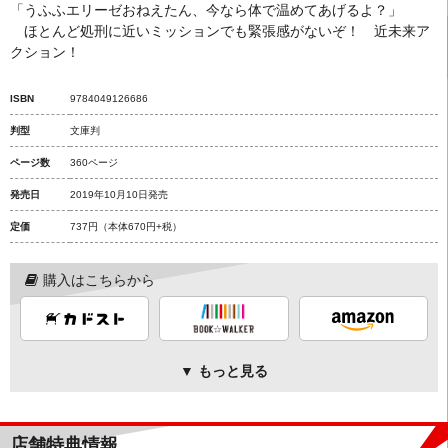
「うふふエリーゼおねえたん、今なら体で温めてあげるよ？」
ほとんど処刑に近いミッションでも緊張感がないぞ！ 近未来ア
クション！
ISBN
9784049126686
判型
文庫判
ページ数
360ページ
発売日
2019年10月10日発売
定価
737円
（本体670円+税）
購入はこちらから
▼ もっと見る
店舗特典情報