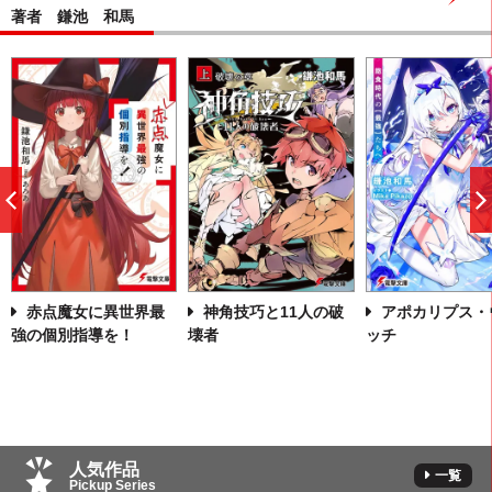
著者 鎌池 和馬
前
へ
赤点魔女に異世界最
神角技巧と11人の破
アポカリプス・
強の個別指導を！
壊者
ッチ
人気作品
一覧
Pickup Series