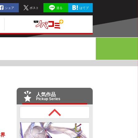
シェア
ポスト
送る
はてブ
人気作品
Pickup Series
世界