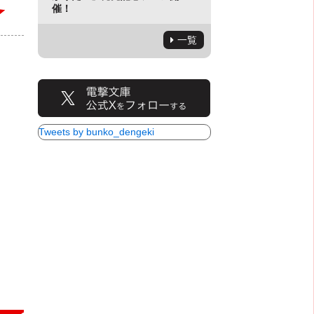
催！
一覧
Tweets by bunko_dengeki