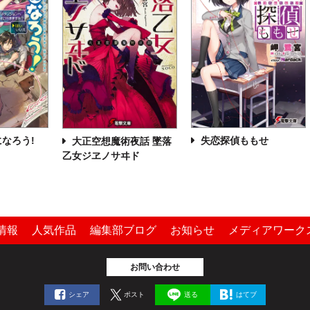
失恋探偵ももせ
なろう!
大正空想魔術夜話 墜落
乙女ジヱノサヰド
情報
人気作品
編集部ブログ
お知らせ
メディアワーク
お問い合わせ
シェア
ポスト
送る
はてブ