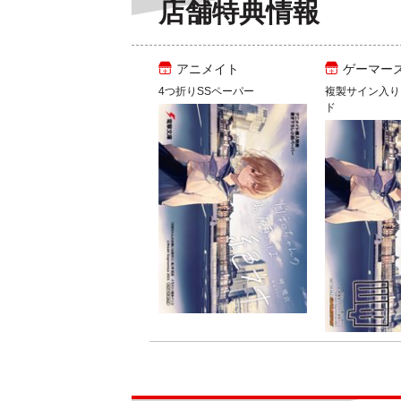
店舗特典情報
アニメイト
ゲーマー
4つ折りSSペーパー
複製サイン入り
ド