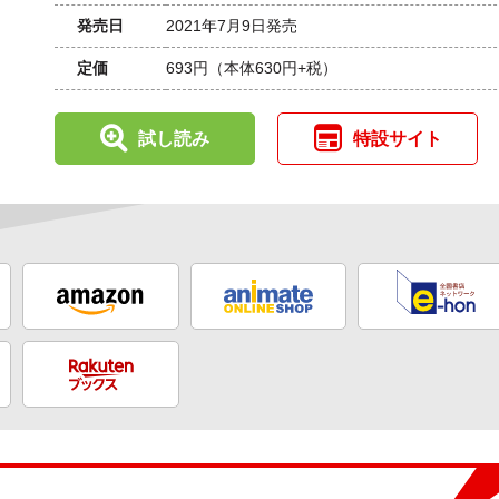
発売日
2021年7月9日発売
定価
693円
（本体630円+税）
試し読み
特設サイト