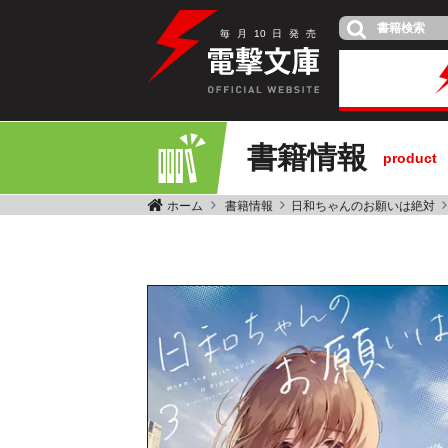
毎
月
10
日
発
売
書籍情報
product
ホーム
書籍情報
日和ちゃんのお願いは絶対