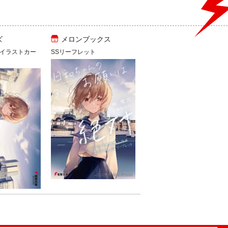
ズ
メロンブックス
イラストカー
SSリーフレット