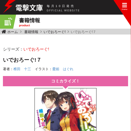
毎
月
10
日
発
売
書籍情報
product
ホーム
書籍情報
いでおろーぐ!
いでおろーぐ!７
シリーズ：
いでおろーぐ!
いでおろーぐ!７
著者：
椎田 十三
イラスト：
憂姫 はぐれ
コミカライズ！