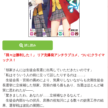
試し読み
「我々は勝利した！」 リア充爆発アンチラブコメ、ついにクライマ
ックス！
「領家さんには生徒会長選に出馬していただきたいのです」
「私はそういう人の前に立って話したりするのは……」
生徒会長・宮前の薦めにより、気乗りしないながらも次期生徒会
長選挙に立候補した領家。宮前の後ろ盾もあり、当選はほとんど確
実に思われたが――。
「驚きましたわ。あなたが……立候補なさるなんて」
生徒会内部からの伏兵、庶務の佐知川による数々の妨害工作の結
果、選挙戦は波乱の展開に。