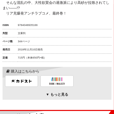
そんな混乱の中、大性欲賛会の過激派により高砂が拉致されてし
まい――!?
リア充爆発アンチラブコメ、最終巻！
ISBN
9784048935166
判型
文庫判
ページ数
344ページ
発売日
2018年11月10日発売
定価
715円
（本体650円+税）
購入はこちらから
▼ もっと見る