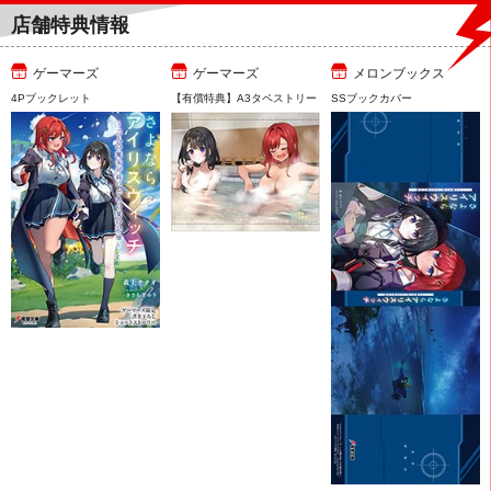
店舗特典情報
ゲーマーズ
ゲーマーズ
メロンブックス
4Pブックレット
【有償特典】A3タペストリー
SSブックカバー