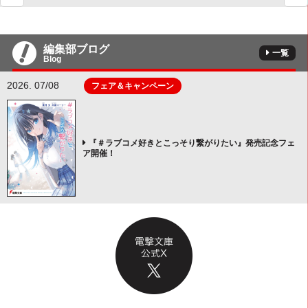
編集部ブログ
一覧
Blog
2026. 07/08
フェア＆キャンペーン
『＃ラブコメ好きとこっそり繋がりたい』発売記念フェ
ア開催！