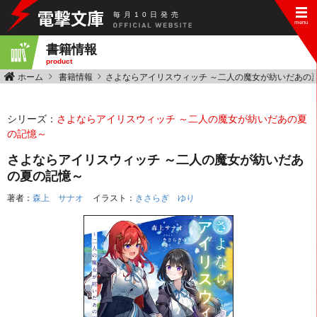
毎
月
10
日
発
売
書籍情報
product
ホーム
書籍情報
さよならアイリスウィッチ ～二人の魔女が紡いだあの
シリーズ：
さよならアイリスウィッチ ～二人の魔女が紡いだあの夏
の記憶～
さよならアイリスウィッチ ～二人の魔女が紡いだあ
の夏の記憶～
著者：
森上 サナオ
イラスト：
きさらぎ ゆり