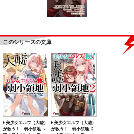
このシリーズの文庫
美少女エルフ（大嘘）
美少女エルフ（大嘘）
が救う！ 弱小領地 ～
が救う！ 弱小領地 ２