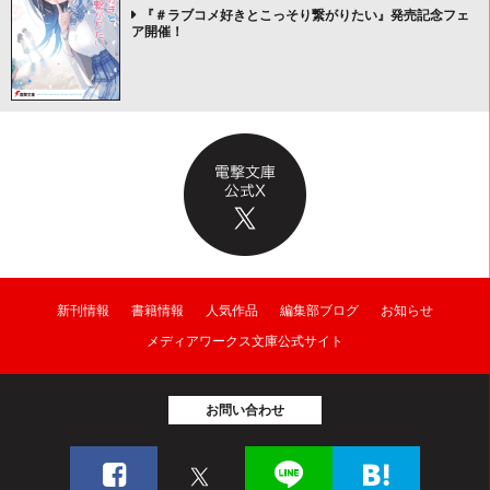
『＃ラブコメ好きとこっそり繋がりたい』発売記念フェ
ア開催！
新刊情報
書籍情報
人気作品
編集部ブログ
お知らせ
メディアワークス文庫公式サイト
お問い合わせ