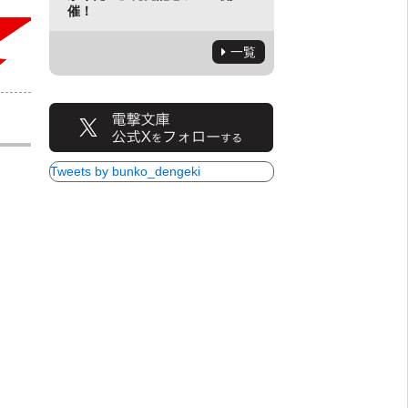
催！
一覧
Tweets by bunko_dengeki