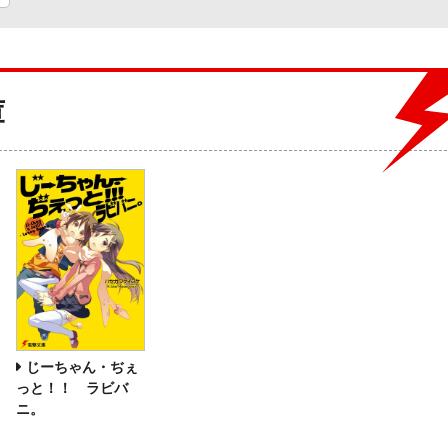
庫
じーちゃん・ぢぇ
っと！！ ラビバ
ニ。