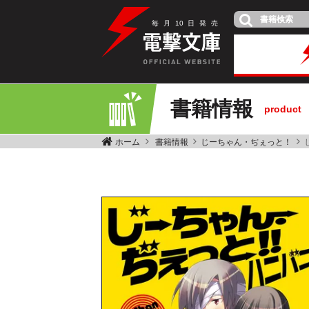
毎
月
10
日
発
売
書籍情報
product
ホーム
書籍情報
じーちゃん・ぢぇっと！