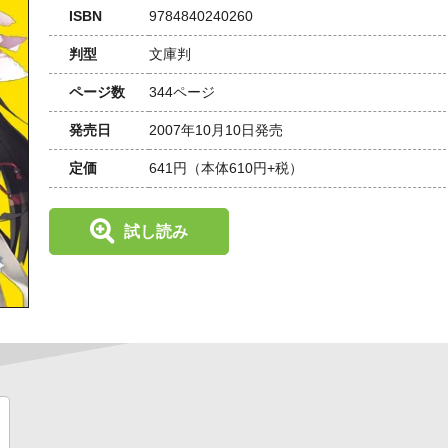
ISBN
9784840240260
判型
文庫判
ページ数
344ページ
発売日
2007年10月10日発売
定価
641円
（本体610円+税）
試し読み