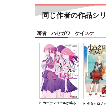
同じ作者の作品シ
著者 ハセガワ ケイスケ
カーテンコールが鳴る
少女クロノ