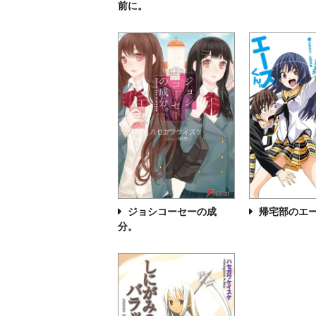
前に。
ジョシコーセーの成
帰宅部のエ
分。