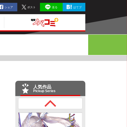
シェア
ポスト
送る
はてブ
人気作品
Pickup Series
。