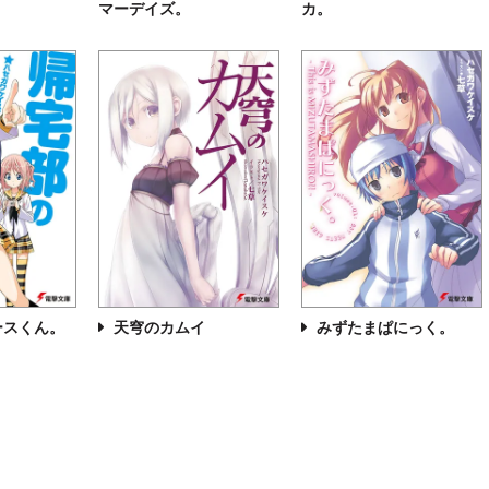
マーデイズ。
カ。
ースくん。
天穹のカムイ
みずたまぱにっく。