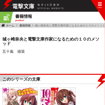
毎
月
10
日
発
売
書籍情報
product
ホーム
書籍情報
城ヶ崎奈央と電撃文庫作家になるための１０のメソッ
城ヶ崎奈央と電撃文庫作家になるための１０のメソ
ッド
五十嵐 雄策
このシリーズの文庫