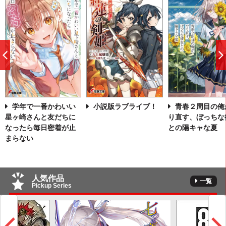
前
へ
学年で一番かわいい
小説版ラブライブ！
青春２周目の俺
星ヶ崎さんと友だちに
り直す、ぼっちな
なったら毎日密着が止
との陽キャな夏
まらない
人気作品
一覧
Pickup Series