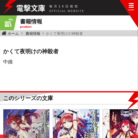
毎
月
10
日
発
売
書籍情報
product
ホーム
書籍情報
かくて夜明けの神殺者
かくて夜明けの神殺者
中維
このシリーズの文庫