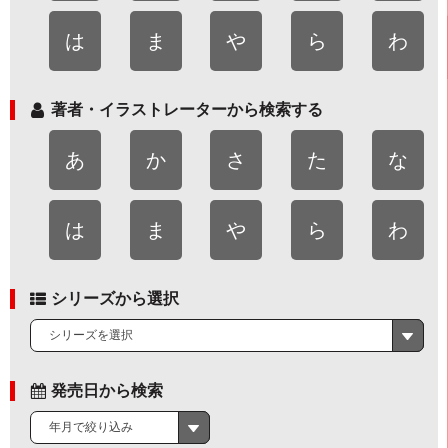
は
ま
や
ら
わ
著者・イラストレーターから検索する
あ
か
さ
た
な
は
ま
や
ら
わ
シリーズから選択
シリーズを選択
発売日から検索
年月で絞り込み