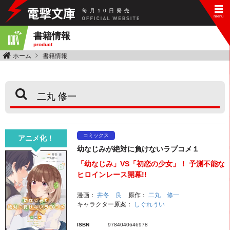
毎
月
10
日
発
売
書籍情報
product
ホーム
書籍情報
コミックス
アニメ化！
幼なじみが絶対に負けないラブコメ１
「幼なじみ」VS「初恋の少女」！ 予測不能な
ヒロインレース開幕!!
漫画：
井冬 良
原作：
二丸 修一
キャラクター原案：
しぐれうい
ISBN
9784040646978