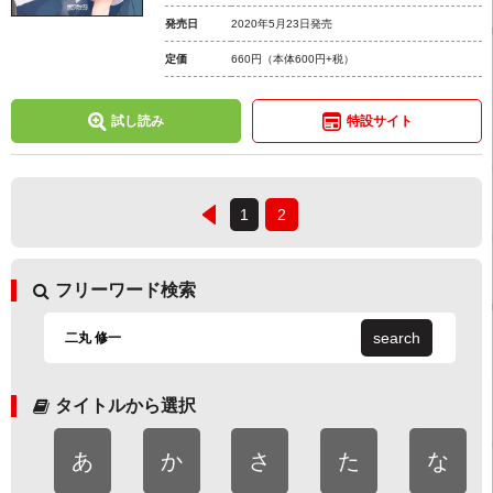
発売日
2020年5月23日発売
定価
660円
（本体600円+税）
試し読み
特設サイト
1
2
フリーワード検索
search
タイトルから選択
あ
か
さ
た
な