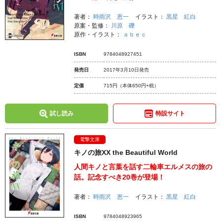
著者：
時雨沢 恵一
イラスト：
黒星 紅白
原案・監修：
川原 礫
原作・イラスト：
ａｂｅｃ
ISBN
9784048927451
発売日
2017年3月10日発売
定価
715円
（本体650円+税）
試し読み
特設サイト
電撃文庫
キノの旅XX the Beautiful World
人間キノと言葉を話す二輪車エルメスの旅の
話。記念すべき20巻が登場！
著者：
時雨沢 恵一
イラスト：
黒星 紅白
ISBN
9784048923965