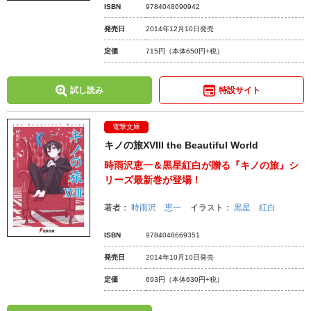
ISBN
9784048690942
発売日
2014年12月10日発売
定価
715円
（本体650円+税）
試し読み
特設サイト
電撃文庫
キノの旅XVIII the Beautiful World
時雨沢恵一＆黒星紅白が贈る『キノの旅』シ
リーズ最新巻が登場！
著者：
時雨沢 恵一
イラスト：
黒星 紅白
ISBN
9784048669351
発売日
2014年10月10日発売
定価
693円
（本体630円+税）