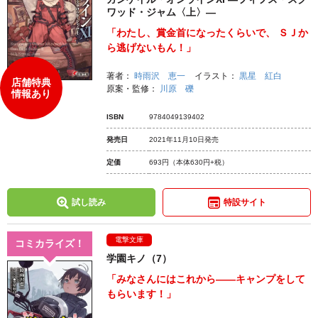
ワッド・ジャム〈上〉―
「わたし、賞金首になったくらいで、 ＳＪか
ら逃げないもん！」
著者：
時雨沢 恵一
イラスト：
黒星 紅白
店舗特典
原案・監修：
川原 礫
情報あり
ISBN
9784049139402
発売日
2021年11月10日発売
定価
693円
（本体630円+税）
試し読み
特設サイト
電撃文庫
コミカライズ！
学園キノ（7）
「みなさんにはこれから――キャンプをして
もらいます！」