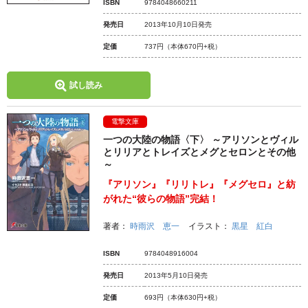
ISBN
9784048660211
発売日
2013年10月10日発売
定価
737円
（本体670円+税）
試し読み
電撃文庫
一つの大陸の物語〈下〉 ～アリソンとヴィル
とリリアとトレイズとメグとセロンとその他
～
『アリソン』『リリトレ』『メグセロ』と紡
がれた“彼らの物語”完結！
著者：
時雨沢 恵一
イラスト：
黒星 紅白
ISBN
9784048916004
発売日
2013年5月10日発売
定価
693円
（本体630円+税）