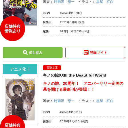
著者：
時雨沢 恵一
イラスト：
黒星 紅白
ISBN
9784049137897
発売日
2021年5月8日発売
店舗特典
情報あり
定価
693円
（本体630円+税）
試し読み
特設サイト
電撃文庫
アニメ化！
キノの旅XXIII the Beautiful World
キノの旅、20周年！ アニバーサリー企画の
幕を開ける最新刊が登場！！
著者：
時雨沢 恵一
イラスト：
黒星 紅白
ISBN
9784049133189
発売日
2020年11月10日発売
店舗特典