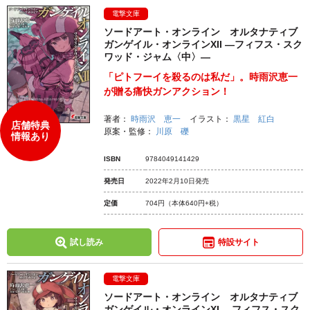
電撃文庫
ソードアート・オンライン オルタナティブ
ガンゲイル・オンラインXII ―フィフス・スク
ワッド・ジャム〈中〉―
「ピトフーイを殺るのは私だ」。時雨沢恵一
が贈る痛快ガンアクション！
著者：
時雨沢 恵一
イラスト：
黒星 紅白
店舗特典
原案・監修：
川原 礫
情報あり
ISBN
9784049141429
発売日
2022年2月10日発売
定価
704円
（本体640円+税）
試し読み
特設サイト
電撃文庫
ソードアート・オンライン オルタナティブ
ガンゲイル・オンラインXI ―フィフス・スク