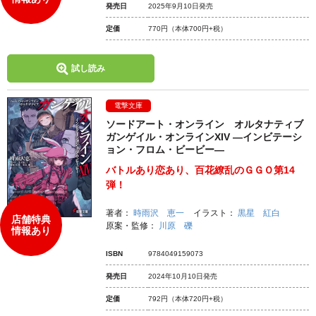
発売日
2025年9月10日発売
定価
770円
（本体700円+税）
試し読み
電撃文庫
ソードアート・オンライン オルタナティブ
ガンゲイル・オンラインXIV ―インビテーシ
ョン・フロム・ビービー―
バトルあり恋あり、百花繚乱のＧＧＯ第14
弾！
著者：
時雨沢 恵一
イラスト：
黒星 紅白
店舗特典
原案・監修：
川原 礫
情報あり
ISBN
9784049159073
発売日
2024年10月10日発売
定価
792円
（本体720円+税）