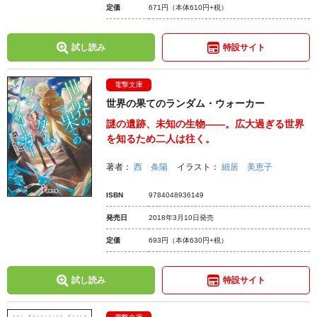
定価
671円
（本体610円+税）
試し読み
特設サイト
電撃文庫
世界の果てのランダム・ウォーカー
謎の遺跡、未知の生物――。広大過ぎる世界
を知るため二人は往く。
著者：
西 条陽
イラスト：
細居 美恵子
ISBN
9784048936149
発売日
2018年3月10日発売
定価
693円
（本体630円+税）
試し読み
特設サイト