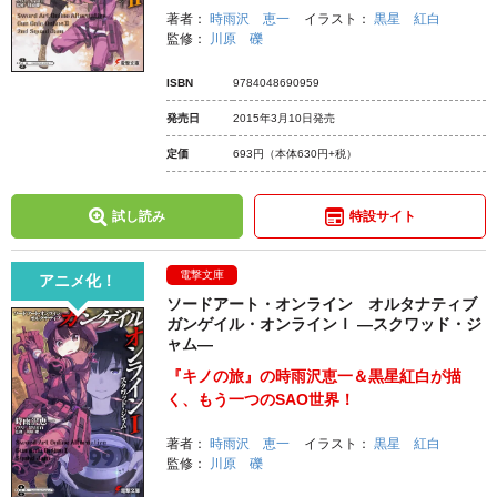
著者：
時雨沢 恵一
イラスト：
黒星 紅白
監修：
川原 礫
ISBN
9784048690959
発売日
2015年3月10日発売
定価
693円
（本体630円+税）
試し読み
特設サイト
電撃文庫
アニメ化！
ソードアート・オンライン オルタナティブ
ガンゲイル・オンラインＩ ―スクワッド・ジ
ャム―
『キノの旅』の時雨沢恵一＆黒星紅白が描
く、もう一つのSAO世界！
著者：
時雨沢 恵一
イラスト：
黒星 紅白
監修：
川原 礫