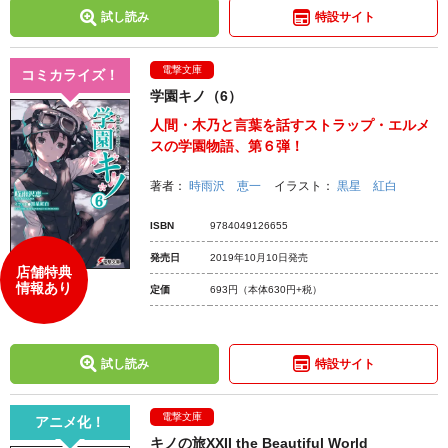
試し読み
特設サイト
電撃文庫
コミカライズ！
学園キノ（6）
人間・木乃と言葉を話すストラップ・エルメ
スの学園物語、第６弾！
著者：
時雨沢 恵一
イラスト：
黒星 紅白
ISBN
9784049126655
発売日
2019年10月10日発売
店舗特典
情報あり
定価
693円
（本体630円+税）
試し読み
特設サイト
電撃文庫
アニメ化！
キノの旅XXII the Beautiful World