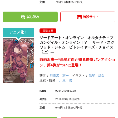
定価
715円
（本体650円+税）
試し読み
特設サイト
電撃文庫
アニメ化！
ソードアート・オンライン オルタナティブ
ガンゲイル・オンラインＩＶ ―サード・スク
ワッド・ジャム ビトレイヤーズ・チョイス
〈上〉―
時雨沢恵一×黒星紅白が贈る痛快ガンアクショ
ン、第4弾がついに登場！
著者：
時雨沢 恵一
イラスト：
黒星 紅白
原案・監修：
川原 礫
ISBN
9784048658188
発売日
2016年3月10日発売
定価
649円
（本体590円+税）