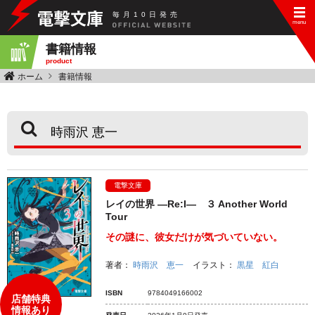
毎
月
10
日
発
売
書籍情報
product
ホーム
書籍情報
電撃文庫
レイの世界 ―Re:I― ３ Another World
Tour
その謎に、彼女だけが気づいていない。
著者：
時雨沢 恵一
イラスト：
黒星 紅白
ISBN
9784049166002
店舗特典
情報あり