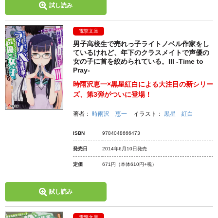
試し読み
電撃文庫
男子高校生で売れっ子ライトノベル作家をし
ているけれど、年下のクラスメイトで声優の
女の子に首を絞められている。III ‐Time to
Pray‐
時雨沢恵一×黒星紅白による大注目の新シリー
ズ、第3弾がついに登場！
著者：
時雨沢 恵一
イラスト：
黒星 紅白
ISBN
9784048666473
発売日
2014年6月10日発売
定価
671円
（本体610円+税）
試し読み
電撃文庫