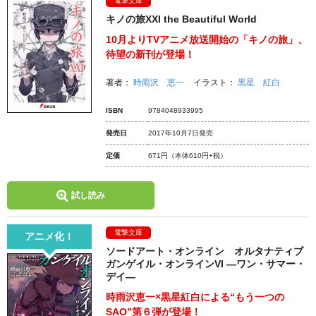
電撃文庫
キノの旅XXI the Beautiful World
10月よりTVアニメ放送開始の「キノの旅」、
待望の新刊が登場！
著者：
時雨沢 恵一
イラスト：
黒星 紅白
ISBN
9784048933995
発売日
2017年10月7日発売
定価
671円
（本体610円+税）
試し読み
電撃文庫
アニメ化！
ソードアート・オンライン オルタナティブ
ガンゲイル・オンラインVI ―ワン・サマー・
デイ―
時雨沢恵一×黒星紅白による“もう一つの
SAO”第６弾が登場！