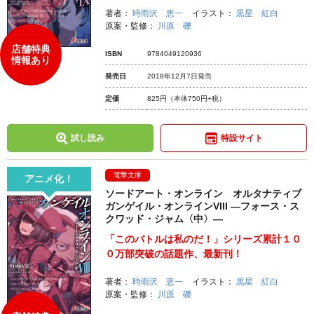
著者：
時雨沢 恵一
イラスト：
黒星 紅白
原案・監修：
川原 礫
店舗特典
ISBN
9784049120936
情報あり
発売日
2018年12月7日発売
定価
825円
（本体750円+税）
試し読み
特設サイト
電撃文庫
アニメ化！
ソードアート・オンライン オルタナティブ
ガンゲイル・オンラインVIII ―フォース・ス
クワッド・ジャム〈中〉―
「このバトルは私のだ！」シリーズ累計１０
０万部突破の話題作、最新刊！
著者：
時雨沢 恵一
イラスト：
黒星 紅白
原案・監修：
川原 礫