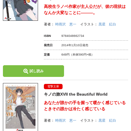
高校生ラノベ作家が主人公だが、彼の現状は
なんか大変なことに―――。
著者：
時雨沢 恵一
イラスト：
黒星 紅白
ISBN
9784048662734
発売日
2014年1月10日発売
定価
649円
（本体590円+税）
試し読み
電撃文庫
キノの旅XVII the Beautiful World
あなたが誰かの手を握って暖かく感じている
ときその誰かは冷たく感じている
著者：
時雨沢 恵一
イラスト：
黒星 紅白