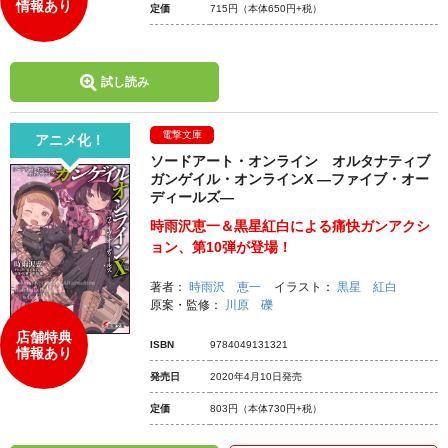
情報あり
定価
715円
（本体650円+税）
試し読み
電撃文庫
アニメ化！
ソードアート・オンライン オルタナティブ
ガンゲイル・オンラインX ―ファイブ・オー
ディールズ―
時雨沢恵一＆黒星紅白による痛快ガンアクシ
ョン、第10弾が登場！
著者：
時雨沢 恵一
イラスト：
黒星 紅白
原案・監修：
川原 礫
店舗特典
ISBN
9784049131321
情報あり
発売日
2020年4月10日発売
定価
803円
（本体730円+税）