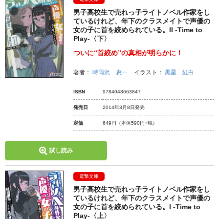
男子高校生で売れっ子ライトノベル作家をし
ているけれど、年下のクラスメイトで声優の
女の子に首を絞められている。II ‐Time to
Play‐〈下〉
ついに“首絞め”の真相が明らかに！
著者：
時雨沢 恵一
イラスト：
黒星 紅白
ISBN
9784048663847
発売日
2014年3月8日発売
定価
649円
（本体590円+税）
試し読み
電撃文庫
男子高校生で売れっ子ライトノベル作家をし
ているけれど、年下のクラスメイトで声優の
女の子に首を絞められている。I ‐Time to
Play‐〈上〉