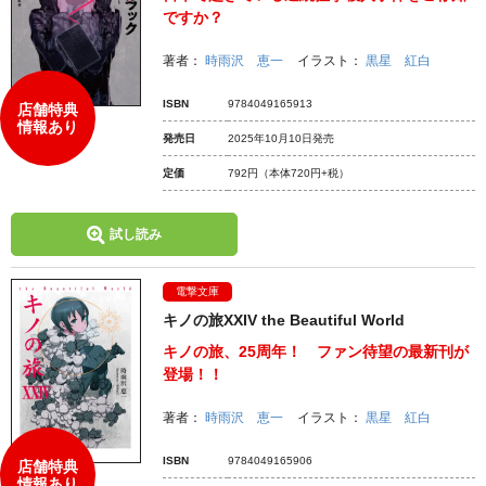
ですか？
著者：
時雨沢 恵一
イラスト：
黒星 紅白
ISBN
9784049165913
店舗特典
情報あり
発売日
2025年10月10日発売
定価
792円
（本体720円+税）
試し読み
電撃文庫
キノの旅XXIV the Beautiful World
キノの旅、25周年！ ファン待望の最新刊が
登場！！
著者：
時雨沢 恵一
イラスト：
黒星 紅白
ISBN
9784049165906
店舗特典
情報あり