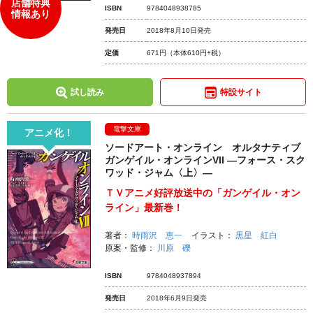
店舗特典
ISBN
9784048938785
情報あり
発売日
2018年8月10日発売
定価
671円
（本体610円+税）
試し読み
特設サイト
電撃文庫
アニメ化！
ソードアート・オンライン オルタナティブ
ガンゲイル・オンラインVII ―フォース・スク
ワッド・ジャム〈上〉―
ＴＶアニメ好評放送中の「ガンゲイル・オン
ライン」最新巻！
著者：
時雨沢 恵一
イラスト：
黒星 紅白
原案・監修：
川原 礫
ISBN
9784048937894
発売日
2018年6月9日発売