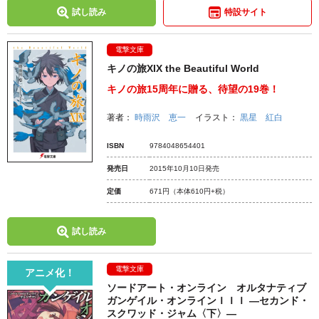
試し読み
特設サイト
電撃文庫
キノの旅XIX the Beautiful World
キノの旅15周年に贈る、待望の19巻！
著者：
時雨沢 恵一
イラスト：
黒星 紅白
ISBN
9784048654401
発売日
2015年10月10日発売
定価
671円
（本体610円+税）
試し読み
電撃文庫
アニメ化！
ソードアート・オンライン オルタナティブ
ガンゲイル・オンラインＩＩＩ ―セカンド・
スクワッド・ジャム〈下〉―