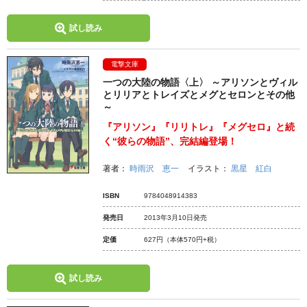
試し読み
電撃文庫
一つの大陸の物語〈上〉 ～アリソンとヴィル
とリリアとトレイズとメグとセロンとその他
～
『アリソン』『リリトレ』『メグセロ』と続
く“彼らの物語”、完結編登場！
著者：
時雨沢 恵一
イラスト：
黒星 紅白
ISBN
9784048914383
発売日
2013年3月10日発売
定価
627円
（本体570円+税）
試し読み