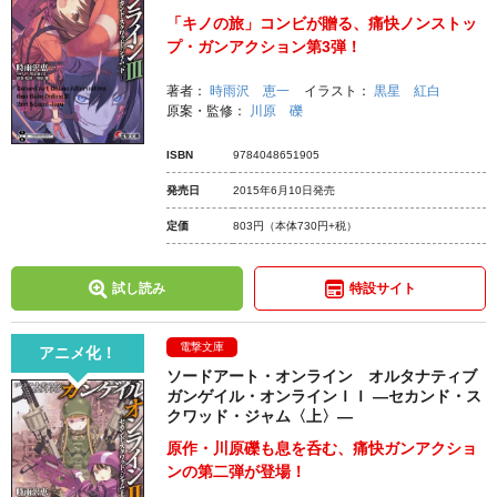
「キノの旅」コンビが贈る、痛快ノンストッ
プ・ガンアクション第3弾！
著者：
時雨沢 恵一
イラスト：
黒星 紅白
原案・監修：
川原 礫
ISBN
9784048651905
発売日
2015年6月10日発売
定価
803円
（本体730円+税）
試し読み
特設サイト
電撃文庫
アニメ化！
ソードアート・オンライン オルタナティブ
ガンゲイル・オンラインＩＩ ―セカンド・ス
クワッド・ジャム〈上〉―
原作・川原礫も息を呑む、痛快ガンアクショ
ンの第二弾が登場！