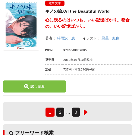
電撃文庫
キノの旅XVI the Beautiful World
心に残るのはいつも、いい記憶ばかり。都合
の、いい記憶ばかり。
著者：
時雨沢 恵一
イラスト：
黒星 紅白
ISBN
9784048869805
発売日
2012年10月10日発売
定価
737円
（本体670円+税）
試し読み
1
2
…
3
フリーワード検索