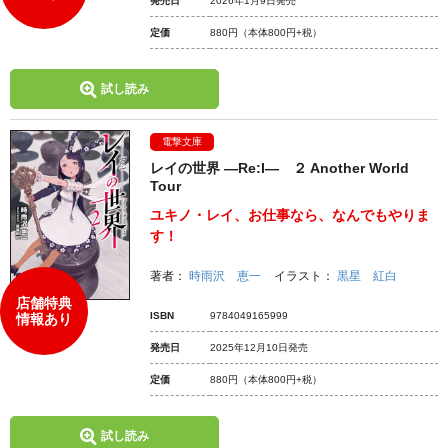
発売日
2026年1月9日発売
定価
880円
（本体800円+税）
試し読み
電撃文庫
レイの世界 ―Re:I― ２ Another World
Tour
ユキノ・レイ、お仕事なら、なんでもやりま
す！
著者：
時雨沢 恵一
イラスト：
黒星 紅白
店舗特典
ISBN
9784049165999
情報あり
発売日
2025年12月10日発売
定価
880円
（本体800円+税）
試し読み