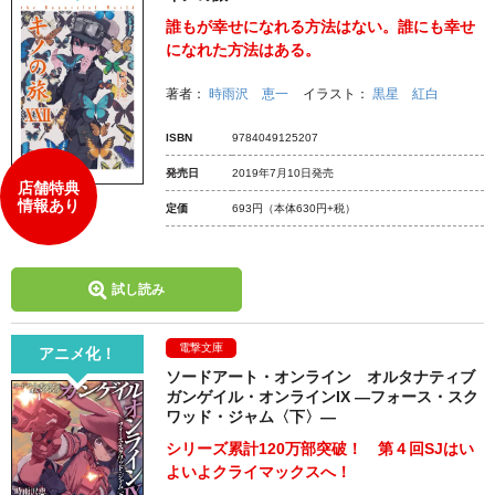
誰もが幸せになれる方法はない。誰にも幸せ
になれた方法はある。
著者：
時雨沢 恵一
イラスト：
黒星 紅白
ISBN
9784049125207
発売日
2019年7月10日発売
店舗特典
情報あり
定価
693円
（本体630円+税）
試し読み
電撃文庫
アニメ化！
ソードアート・オンライン オルタナティブ
ガンゲイル・オンラインIX ―フォース・スク
ワッド・ジャム〈下〉―
シリーズ累計120万部突破！ 第４回SJはい
よいよクライマックスへ！