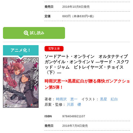
発売日
2016年10月8日発売
定価
693円
（本体630円+税）
試し読み
電撃文庫
アニメ化！
ソードアート・オンライン オルタナティブ
ガンゲイル・オンラインＶ ―サード・スクワ
ッド・ジャム ビトレイヤーズ・チョイス
〈下〉―
時雨沢恵一×黒星紅白が贈る痛快ガンアクショ
ン第5弾！
著者：
時雨沢 恵一
イラスト：
黒星 紅白
原案・監修：
川原 礫
ISBN
9784048921107
発売日
2016年7月9日発売