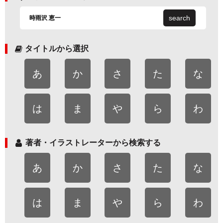
search
タイトルから選択
あ
か
さ
た
な
は
ま
や
ら
わ
著者・イラストレーターから検索する
あ
か
さ
た
な
は
ま
や
ら
わ