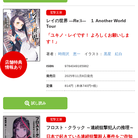
電撃文庫
レイの世界 ―Re:I― １ Another World
Tour
「ユキノ・レイです！ よろしくお願いしま
す！」
著者：
時雨沢 恵一
イラスト：
黒星 紅白
店舗特典
ISBN
9784049165982
情報あり
発売日
2025年11月8日発売
定価
814円
（本体740円+税）
試し読み
電撃文庫
フロスト・クラック ～連続狙撃犯人の推理～
日本で起きている連続狙撃殺人事件をご存知