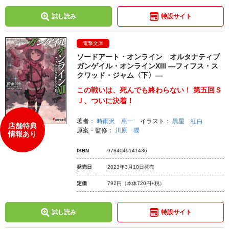
試し読み
特設サイト
電撃文庫
ソードアート・オンライン オルタナティブ
ガンゲイル・オンラインXIII ―フィフス・ス
クワッド・ジャム〈下〉―
この戦いは、死んでも終わらない！ 第五回Ｓ
Ｊ、ついに決着！
著者：
時雨沢 恵一
イラスト：
黒星 紅白
店舗特典
原案・監修：
川原 礫
情報あり
ISBN
9784049141436
発売日
2023年3月10日発売
定価
792円
（本体720円+税）
試し読み
特設サイト