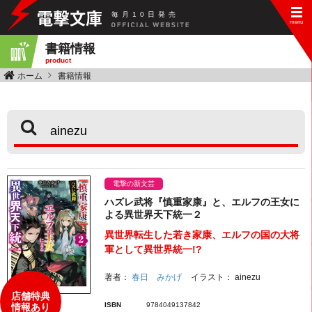
毎
月
10
日
発
売
書籍情報
product
ホーム
書籍情報
電撃の新文芸
ハズレ武将『慎重家康』と、エルフの王女に
よる異世界天下統一２
異世界転生した若き家康、エルフの国の大将
軍として異世界統一!?
著者：
春日 みかげ
イラスト：
ainezu
店舗特典
ISBN
9784049137842
情報あり