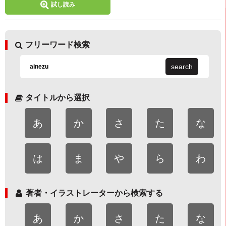
試し読み
フリーワード検索
search
タイトルから選択
あ
か
さ
た
な
は
ま
や
ら
わ
著者・イラストレーターから検索する
あ
か
さ
た
な