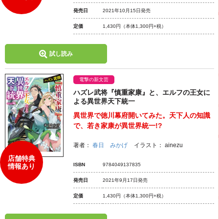
発売日
2021年10月15日発売
定価
1,430円
（本体1,300円+税）
試し読み
電撃の新文芸
ハズレ武将『慎重家康』と、エルフの王女に
よる異世界天下統一
異世界で徳川幕府開いてみた。天下人の知識
で、若き家康が異世界統一!?
著者：
春日 みかげ
イラスト：
ainezu
店舗特典
ISBN
9784049137835
情報あり
発売日
2021年9月17日発売
定価
1,430円
（本体1,300円+税）