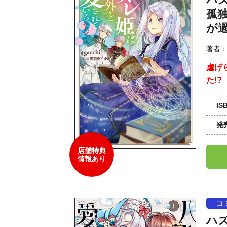
孤
が
著者
虐げ
た!?
IS
発
店舗特典
情報あり
コ
ハ