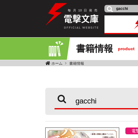
毎
月
10
日
発
売
書籍情報
product
ホーム
書籍情報
電