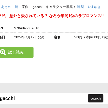
：
あさの 碧
原作：
gacchi
キャラクター原案：
珠梨 やすゆき
？私…意外と愛されている？ なろう年間1位のラブロマンス!!
BN
9784046837813
売日
2024年7月17日発売
定価
748円
（本体680円+税
試し読み
search