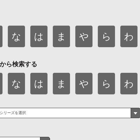
な
は
ま
や
ら
わ
から検索する
な
は
ま
や
ら
わ
シリーズを選択