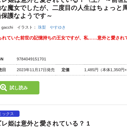
独な魔女でしたが、二度目の人生はちょっと
過保護なようです～
：
gacchi
イラスト：
珠梨 やすゆき
られていた前世の記憶持ちの王女ですが、私……意外と愛され
BN
9784049151701
売日
2023年11月17日発売
定価
1,485円
（本体1,350円
試し読み
ミックス
ズレ姫は意外と愛されている？ 1