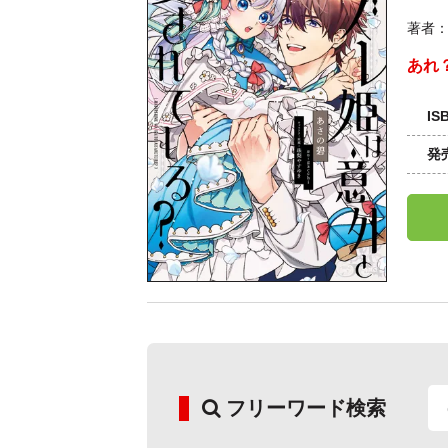
著者
あれ
IS
発
フリーワード検索