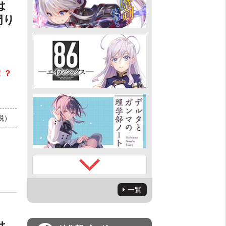
は
周り
！？
+税）
一覧
は