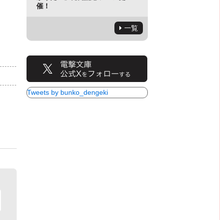
催！
一覧
）
Tweets by bunko_dengeki