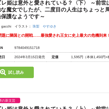
ズレ姫は意外と愛されている？〈下〉 ～前世
独な魔女でしたが、二度目の人生はちょっと
過保護なようです～
：
gacchi
イラスト：
珠梨 やすゆき
問題に隣国との開戦……最強愛され王女に史上最大の危機到来
BN
9784049151718
売日
2024年3月15日発売
定価
1,595円
（本体1,450円
試し読み
撃の新文芸
ズレ姫は意外と愛されている？〈上〉 ～前世