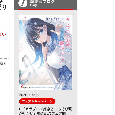
編集部ブログ
Blog
周り
てい
+税）
2026. 07/08
フェア＆キャンペーン
『＃ラブコメ好きとこっそり繋
がりたい』発売記念フェア開