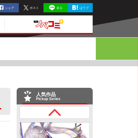
シェア
ポスト
送る
はてブ
人気作品
Pickup Series