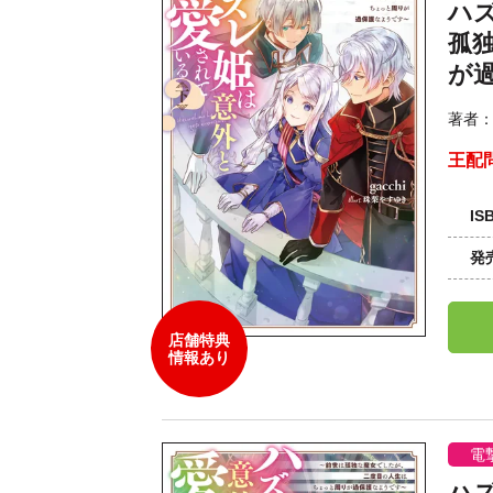
ハ
孤
が
著者
王配
IS
発
店舗特典
情報あり
電
ハ