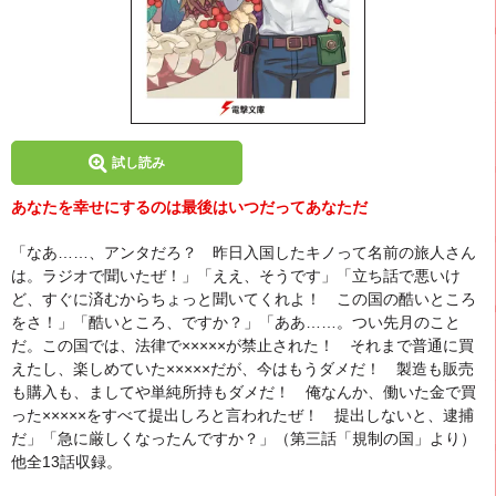
試し読み
あなたを幸せにするのは最後はいつだってあなただ
「なあ……、アンタだろ？ 昨日入国したキノって名前の旅人さん
は。ラジオで聞いたぜ！」「ええ、そうです」「立ち話で悪いけ
ど、すぐに済むからちょっと聞いてくれよ！ この国の酷いところ
をさ！」「酷いところ、ですか？」「ああ……。つい先月のこと
だ。この国では、法律で×××××が禁止された！ それまで普通に買
えたし、楽しめていた×××××だが、今はもうダメだ！ 製造も販売
も購入も、ましてや単純所持もダメだ！ 俺なんか、働いた金で買
った×××××をすべて提出しろと言われたぜ！ 提出しないと、逮捕
だ」「急に厳しくなったんですか？」（第三話「規制の国」より）
他全13話収録。