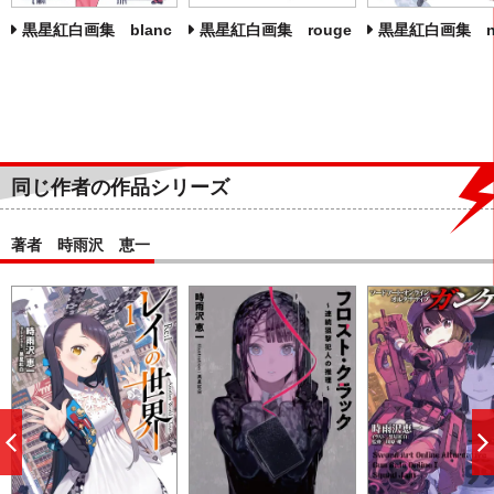
黒星紅白画集 blanc
黒星紅白画集 rouge
黒星紅白画集 no
同じ作者の作品シリーズ
著者 時雨沢 恵一
前
へ