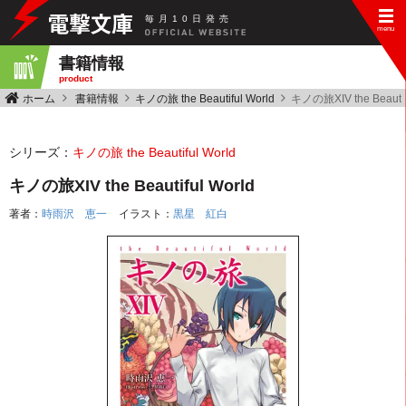
毎
月
10
日
発
売
書籍情報
product
ホーム
書籍情報
キノの旅 the Beautiful World
キノの旅XIV the Beautif
シリーズ：
キノの旅 the Beautiful World
キノの旅XIV the Beautiful World
著者：
時雨沢 恵一
イラスト：
黒星 紅白