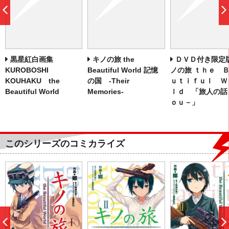
前
へ
黒星紅白画集
キノの旅 the
ＤＶＤ付き限定
KUROBOSHI
Beautiful World 記憶
ノの旅 ｔｈｅ 
KOUHAKU the
の国 ‐Their
ｕｔｉｆｕｌ Ｗ
Beautiful World
Memories‐
ｌｄ 「旅人の話
ｏｕ－」
このシリーズのコミカライズ