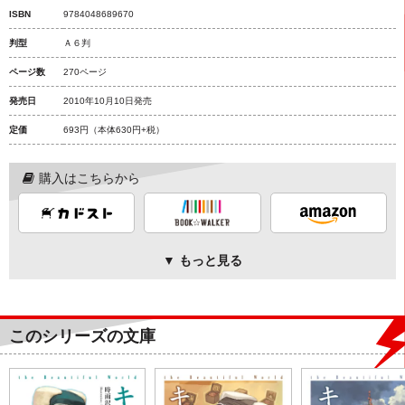
ISBN
9784048689670
判型
Ａ６判
ページ数
270ページ
発売日
2010年10月10日発売
定価
693円
（本体630円+税）
購入はこちらから
▼ もっと見る
このシリーズの文庫