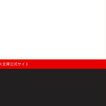
ス文庫公式サイト