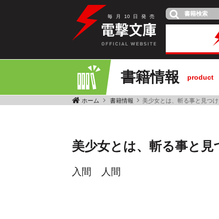
毎
月
10
日
発
売
書籍情報
product
ホーム
書籍情報
美少女とは、斬る事と見つけ
美少女とは、斬る事と見
入間 人間