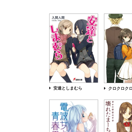
安達としまむら
クロクロク