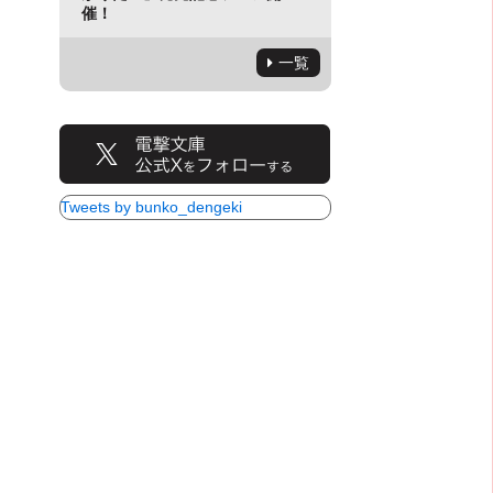
催！
一覧
Tweets by bunko_dengeki