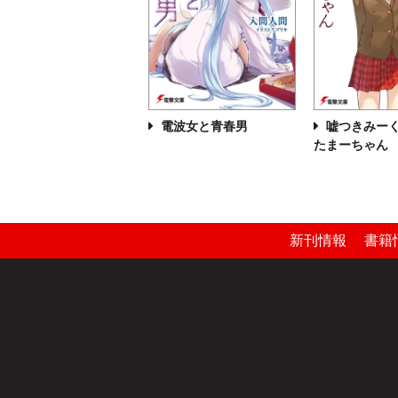
電波女と青春男
嘘つきみー
たまーちゃん
新刊情報
書籍