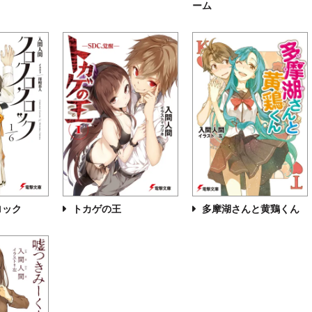
ーム
ロック
トカゲの王
多摩湖さんと黄鶏くん