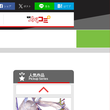
シェア
ポスト
送る
はてブ
人気作品
Pickup Series