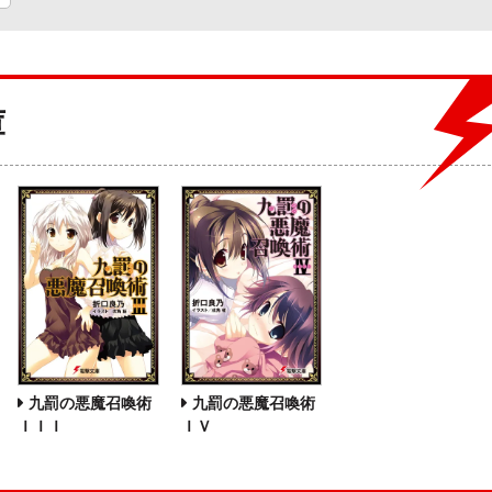
庫
九罰の悪魔召喚術
九罰の悪魔召喚術
ＩＩＩ
ＩＶ