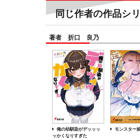
同じ作者の作品シ
著者 折口 良乃
俺の幼馴染がデッッッ
モンスター
ッかくなりすぎた