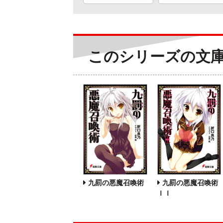
このシリーズの文
九罰の悪魔召喚術
九罰の悪魔召喚術
ＩＩ