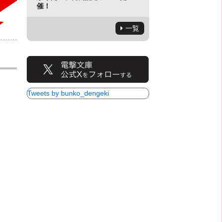
催！
一覧
Tweets by bunko_dengeki