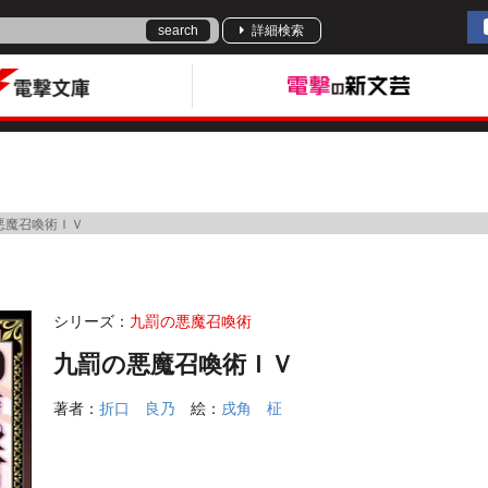
search
詳細検索
悪魔召喚術ＩＶ
シリーズ：
九罰の悪魔召喚術
九罰の悪魔召喚術ＩＶ
著者：
折口 良乃
絵：
戌角 柾