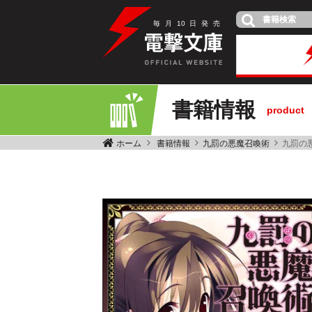
毎
月
10
日
発
売
書籍情報
product
ホーム
書籍情報
九罰の悪魔召喚術
九罰の