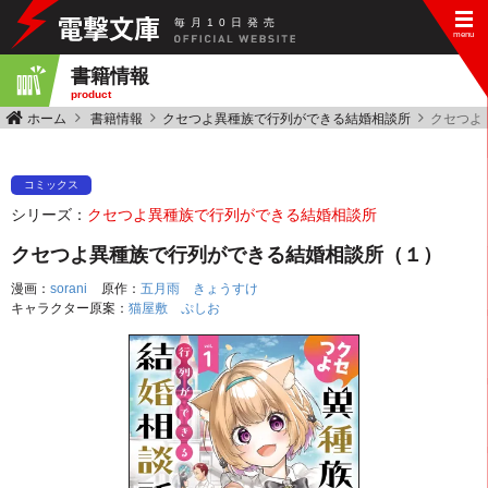
毎
月
10
日
発
売
書籍情報
product
ホーム
書籍情報
クセつよ異種族で行列ができる結婚相談所
クセつよ
コミックス
シリーズ：
クセつよ異種族で行列ができる結婚相談所
クセつよ異種族で行列ができる結婚相談所（１）
漫画：
sorani
原作：
五月雨 きょうすけ
キャラクター原案：
猫屋敷 ぷしお