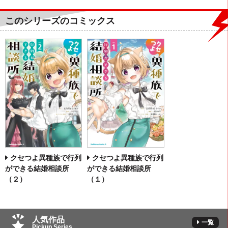
このシリーズのコミックス
クセつよ異種族で行列
クセつよ異種族で行列
ができる結婚相談所
ができる結婚相談所
（２）
（１）
人気作品
一覧
Pickup Series