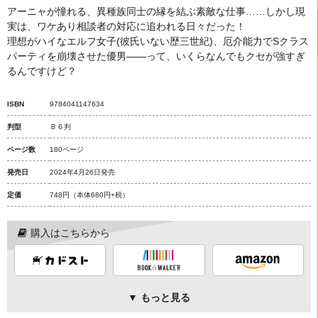
アーニャが憧れる、異種族同士の縁を結ぶ素敵な仕事……しかし現
実は、ワケあり相談者の対応に追われる日々だった！
理想がハイなエルフ女子(彼氏いない歴三世紀)、厄介能力でSクラス
パーティを崩壊させた優男――って、いくらなんでもクセが強すぎ
るんですけど？
ISBN
9784041147634
判型
Ｂ６判
ページ数
180ページ
発売日
2024年4月26日発売
定価
748円
（本体680円+税）
購入はこちらから
▼ もっと見る