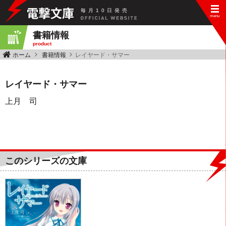
毎
月
10
日
発
売
書籍情報
product
ホーム
書籍情報
レイヤード・サマー
レイヤード・サマー
上月 司
このシリーズの文庫