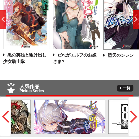
前
へ
黒の英雄と駆け出し
だれがエルフのお嫁
堕天のシレン
少女騎士隊
さま?
人気作品
一覧
Pickup Series