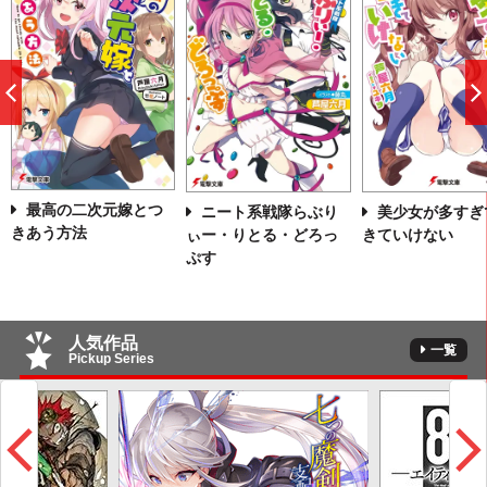
前
へ
最高の二次元嫁とつ
ニート系戦隊らぶり
美少女が多すぎ
きあう方法
ぃー・りとる・どろっ
きていけない
ぷす
人気作品
一覧
Pickup Series