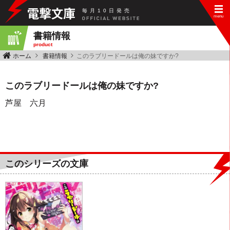
毎
月
10
日
発
売
書籍情報
product
ホーム
書籍情報
このラブリードールは俺の妹ですか?
このラブリードールは俺の妹ですか?
芦屋 六月
このシリーズの文庫