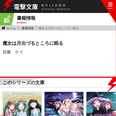
毎
月
10
日
発
売
書籍情報
product
ホーム
書籍情報
魔女は月出づるところに眠る
魔女は月出づるところに眠る
佐藤 ケイ
このシリーズの文庫