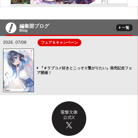
編集部ブログ
一覧
Blog
2026. 07/08
フェア＆キャンペーン
『＃ラブコメ好きとこっそり繋がりたい』発売記念フェ
ア開催！