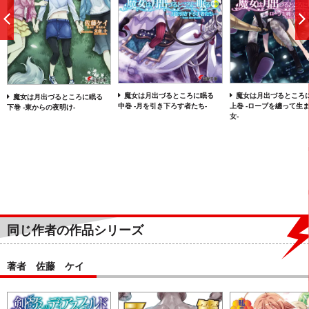
前
へ
魔女は月出づるところに眠る
魔女は月出づるとこ
魔女は月出づるところに眠る
中巻 ‐月を引き下ろす者たち‐
上巻 ‐ローブを纏って生
下巻 ‐東からの夜明け‐
女‐
同じ作者の作品シリーズ
著者 佐藤 ケイ