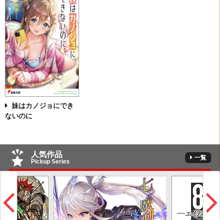
妹はカノジョにでき
ないのに
人気作品
一覧
Pickup Series