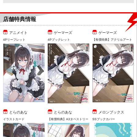
店舗特典情報
アニメイト
ゲーマーズ
ゲーマーズ
4Pリーフレット
4Pブックレット
【有償特典】アクリルアート
とらのあな
とらのあな
メロンブックス
イラストカード
【有償特典】A3タペストリー
SSブックカバー