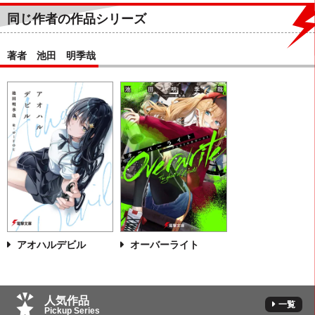
同じ作者の作品シリーズ
著者 池田 明季哉
アオハルデビル
オーバーライト
人気作品
一覧
Pickup Series