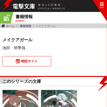
毎
月
10
日
発
売
書籍情報
product
ホーム
書籍情報
メイクアガール
メイクアガール
池田 明季哉
特設サイト
このシリーズの文庫