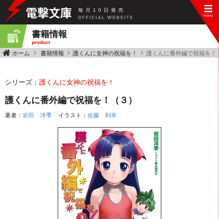
毎
月
10
日
発
売
書籍情報
product
ホーム
書籍情報
護くんに女神の祝福を！
護くんに番外編で祝福を！
シリーズ：
護くんに女神の祝福を！
護くんに番外編で祝福を！（３）
著者：
岩田 洋季
イラスト：
佐藤 利幸