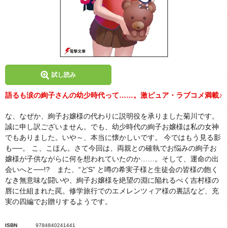
試し読み
語るも涙の絢子さんの幼少時代って……。激ピュア・ラブコメ満載♪
な、なぜか、絢子お嬢様の代わりに説明役を承りました菊川です。
誠に申し訳ございません。でも、幼少時代の絢子お嬢様は私の女神
でもありました。いや～、本当に懐かしいです。 今ではもう見る影
も──。 こ、こほん。さて今回は、両親との確執でお悩みの絢子お
嬢様が子供ながらに何を想われていたのか……。そして、運命の出
会いへと──!? また、“どS” と噂の希実子様と生徒会の皆様の飽く
なき無意味な闘いや、絢子お嬢様を絶望の淵に陥れるべく吉村様の
唇に仕組まれた罠。修学旅行でのエメレンツィア様の裏話など、充
実の四編でお贈りするようです。
ISBN
9784840241441