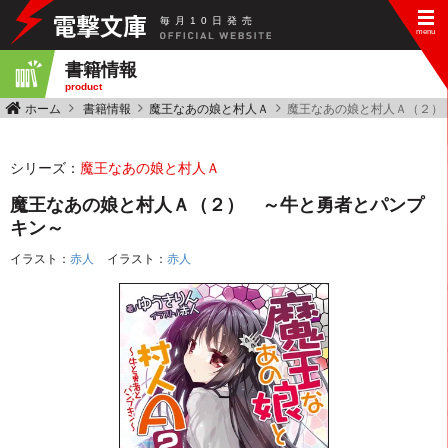
毎
月
10
日
発
売
書籍情報
product
ホーム
書籍情報
魔王なあの娘と村人Ａ
魔王なあの娘と村人Ａ（２）
シリーズ：
魔王なあの娘と村人Ａ
魔王なあの娘と村人Ａ（２） ～牛と勇者とパンプ
キン～
イラスト：
赤人
イラスト：
赤人