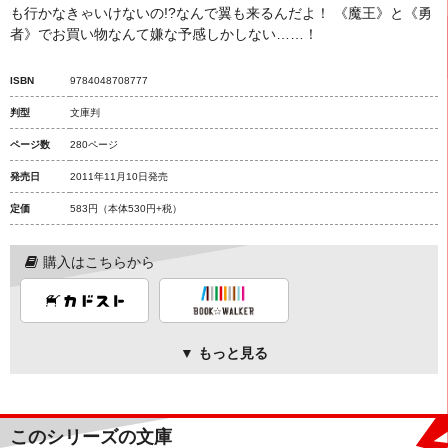
も行かなきゃいけないの!?なんで翼も来るんだよ！ 《魔王》と《勇
者》でお買い物なんて嫌な予感しかしない……！
ISBN
9784048708777
判型
文庫判
ページ数
280ページ
発売日
2011年11月10日発売
定価
583円
（本体530円+税）
購入はこちらから
▼ もっと見る
このシリーズの文庫