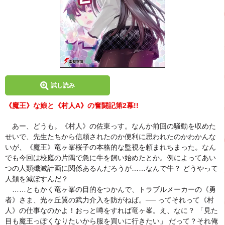
試し読み
《魔王》な娘と《村人A》の奮闘記第2幕!!
あー、どうも。《村人》の佐東っす。なんか前回の騒動を収めた
せいで、先生たちから信頼されたのか便利に思われたのかわかんな
いが、《魔王》竜ヶ峯桜子の本格的な監視を頼まれちまった。なん
でも今回は校庭の片隅で急に牛を飼い始めたとか。例によってあい
つの人類殲滅計画に関係あるんだろうが……なんで牛？ どうやって
人類を滅ぼすんだ？
……ともかく竜ヶ峯の目的をつかんで、トラブルメーカーの《勇
者》さま、光ヶ丘翼の武力介入を防がねば。── ってそれって《村
人》の仕事なのかよ！おっと噂をすれば竜ヶ峯。え、なに？ 「見た
目も魔王っぽくなりたいから服を買いに行きたい」 だって？それ俺