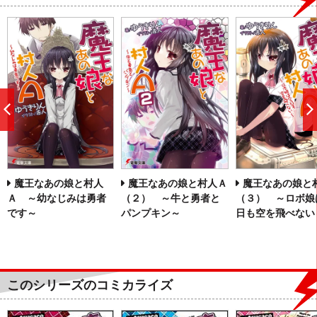
前
へ
魔王なあの娘と村人
魔王なあの娘と村人Ａ
魔王なあの娘と
Ａ ～幼なじみは勇者
（２） ～牛と勇者と
（３） ～ロボ娘
です～
パンプキン～
日も空を飛べない
このシリーズのコミカライズ