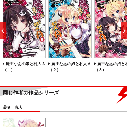
前
へ
魔王なあの娘と村人Ａ
魔王なあの娘と村人Ａ
魔王なあの娘と
（１）
（２）
（３）
同じ作者の作品シリーズ
著者 赤人