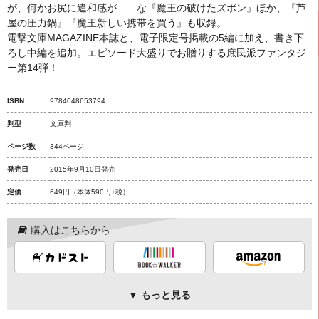
が、何かお尻に違和感が……な『魔王の破けたズボン』ほか、『芦
屋の圧力鍋』『魔王新しい携帯を買う』も収録。
電撃文庫MAGAZINE本誌と、電子限定号掲載の5編に加え、書き下
ろし中編を追加。エピソード大盛りでお贈りする庶民派ファンタジ
ー第14弾！
ISBN
9784048653794
判型
文庫判
ページ数
344ページ
発売日
2015年9月10日発売
定価
649円
（本体590円+税）
購入はこちらから
▼ もっと見る