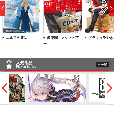
前
へ
エルフの渡辺
飯楽園―メシトピア
ドラキュラやき
―
人気作品
一覧
Pickup Series