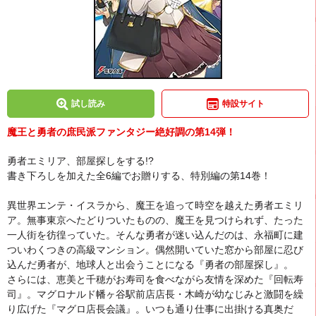
試し読み
特設サイト
魔王と勇者の庶民派ファンタジー絶好調の第14弾！
勇者エミリア、部屋探しをする!?
書き下ろしを加えた全6編でお贈りする、特別編の第14巻！
異世界エンテ・イスラから、魔王を追って時空を越えた勇者エミリ
ア。無事東京へたどりついたものの、魔王を見つけられず、たった
一人街を彷徨っていた。そんな勇者が迷い込んだのは、永福町に建
ついわくつきの高級マンション。偶然開いていた窓から部屋に忍び
込んだ勇者が、地球人と出会うことになる『勇者の部屋探し』。
さらには、恵美と千穂がお寿司を食べながら友情を深めた『回転寿
司』。マグロナルド幡ヶ谷駅前店店長・木崎が幼なじみと激闘を繰
り広げた『マグロ店長会議』。いつも通り仕事に出掛ける真奥だ