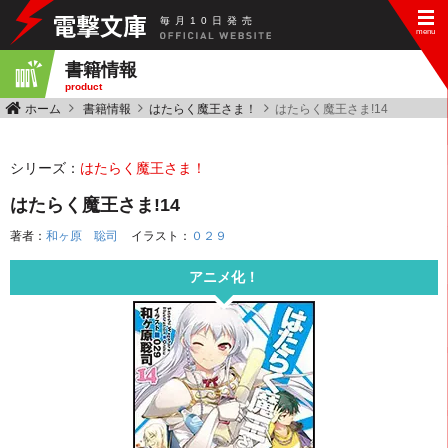
毎
月
10
日
発
売
書籍情報
product
ホーム
書籍情報
はたらく魔王さま！
はたらく魔王さま!14
シリーズ：
はたらく魔王さま！
はたらく魔王さま!14
著者：
和ヶ原 聡司
イラスト：
０２９
アニメ化！