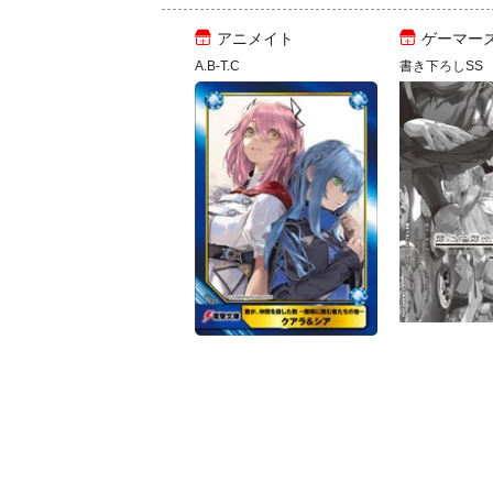
アニメイト
ゲーマー
A.B-T.C
書き下ろしSS