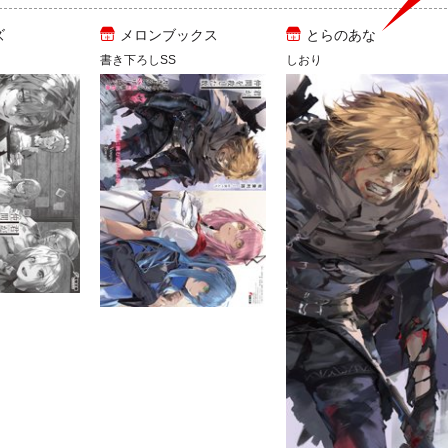
ズ
メロンブックス
とらのあな
書き下ろしSS
しおり