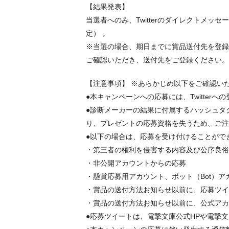
【結果発表】
当選者へのみ、Twitterのダイレクトメッセ
定） 。
※当選の場合、期日までに賞品送付先を登録い
ご確認いただき、送付先をご登録ください
【注意事項】 ※あらかじめ以下をご確認い
●本キャンペーンへの応募には、Twitter
●診断メーカーの結果に付属するハッシュタグ（
り、プレゼントの応募資格を失うため、ご
●以下の場合は、応募を受け付けることがで
・第三者の権利を侵害する内容及び公序良
・非公開アカウントからの応募
・懸賞応募用アカウント、ボット（Bot）ア
・賞品の送付方法お知らせ以前に、応募ツ
・賞品の送付方法お知らせ以前に、公式アカウン
●応募ツイートは、電撃文庫公式HPや電撃