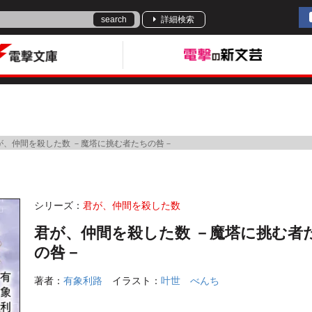
search
詳細検索
が、仲間を殺した数 －魔塔に挑む者たちの咎－
シリーズ：
君が、仲間を殺した数
君が、仲間を殺した数 －魔塔に挑む者
の咎－
著者：
有象利路
イラスト：
叶世 べんち