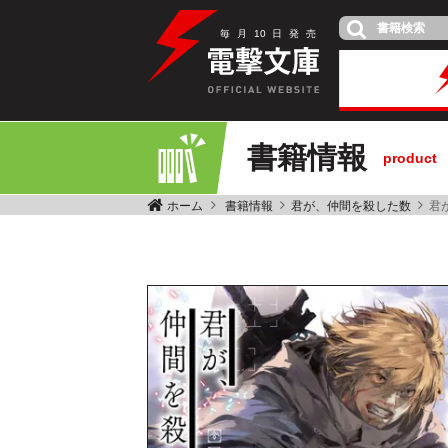
毎
月
10
日
発
売
書籍情報
product
ホーム
書籍情報
君が、仲間を殺した数
君