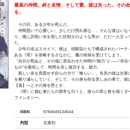
最高の仲間。絆と友情、そして愛。彼は失った。その
を。
その日、ある少年が死んだ。
仲間思いで心優しい、少しだけ照れ屋な……そんな彼はいな
り、瞳に仄暗い光を宿した狂戦士のような男が、ただ一人立っ
た。
少年の名はスカイツ。彼は、幼馴染たちで構成されたパーテ
ある《塔》を攻略するさなかに、魔の祝福を受けてしまう。
「自分が死ぬと、その場に居合わせた仲間の“能力”と――“存在
もの”を吸収して、時間を戻し復活する」能力。
親しい友を意図せず自らの力で「喰らい」、失意の彼は次第
を擦り減らしていく。そして、その身を削る苦しみの果て、彼
【鬼】へとその身を堕とす。
《塔》に挑む者たちの異常な日々と、彼らの罪と咎を描くダ
ファンタジー。
ISBN
9784049134544
判型
文庫判