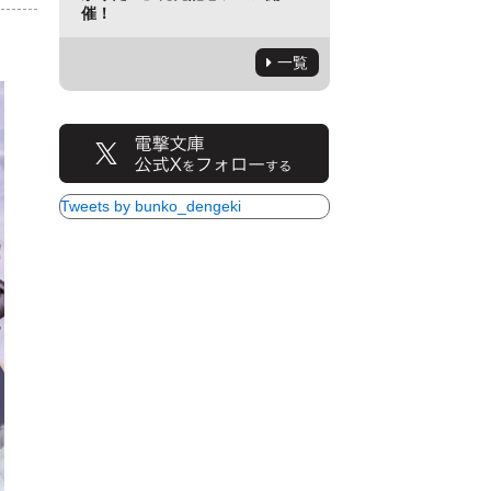
催！
一覧
Tweets by bunko_dengeki