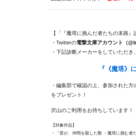
【「『魔塔に挑んだ者たちの末路』
・Twitterの
電撃文庫アカウント（@bunk
・下記診断メーカーをしていただき
『《魔塔》
・編集部で確認の上、参加された方
をプレゼント！
沢山のご利用をお待ちしています！
【対象作品】
・
『
君が、仲間を殺した数 －魔塔に挑む者