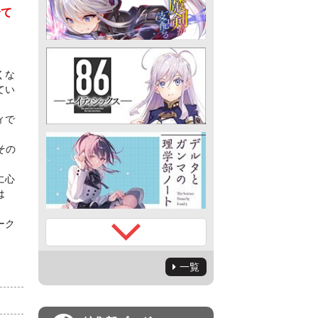
全て
くな
てい
ィで
その
に心
は
ーク
一覧