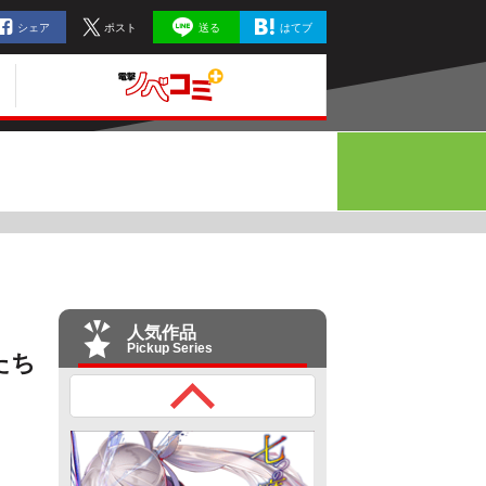
シェア
ポスト
送る
はてブ
人気作品
Pickup Series
たち