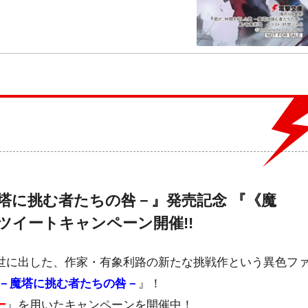
塔に挑む者たちの咎－』発売記念 『《魔
ツイートキャンペーン開催!!
世に出した、作家・有象利路の新たな挑戦作という異色フ
 －魔塔に挑む者たちの咎－
』！
ー
』を用いたキャンペーンを開催中！