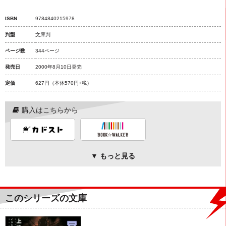
ISBN
9784840215978
判型
文庫判
ページ数
344ページ
発売日
2000年8月10日発売
定価
627円
（本体570円+税）
購入はこちらから
▼ もっと見る
このシリーズの文庫