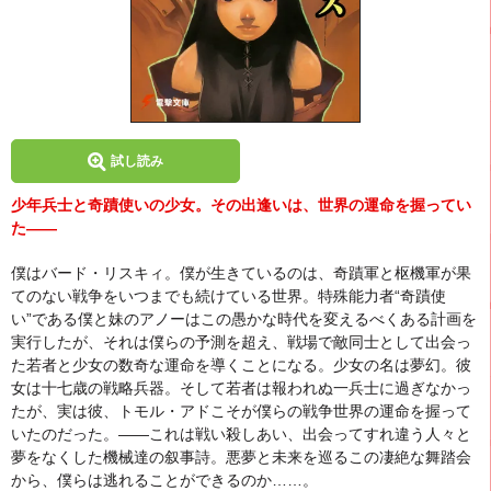
試し読み
少年兵士と奇蹟使いの少女。その出逢いは、世界の運命を握ってい
た――
僕はバード・リスキィ。僕が生きているのは、奇蹟軍と枢機軍が果
てのない戦争をいつまでも続けている世界。特殊能力者“奇蹟使
い”である僕と妹のアノーはこの愚かな時代を変えるべくある計画を
実行したが、それは僕らの予測を超え、戦場で敵同士として出会っ
た若者と少女の数奇な運命を導くことになる。少女の名は夢幻。彼
女は十七歳の戦略兵器。そして若者は報われぬ一兵士に過ぎなかっ
たが、実は彼、トモル・アドこそが僕らの戦争世界の運命を握って
いたのだった。――これは戦い殺しあい、出会ってすれ違う人々と
夢をなくした機械達の叙事詩。悪夢と未来を巡るこの凄絶な舞踏会
から、僕らは逃れることができるのか……。