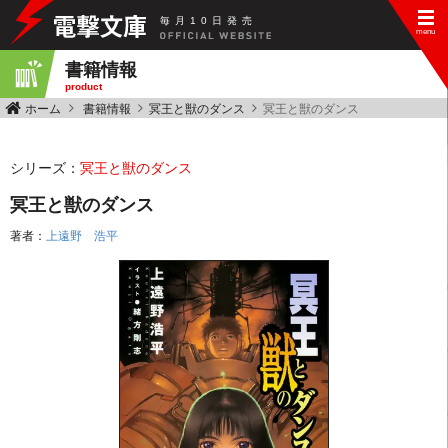
毎
月
10
日
発
売
書籍情報
product
ホーム
書籍情報
冥王と獣のダンス
冥王と獣のダンス
シリーズ：
冥王と獣のダンス
冥王と獣のダンス
著者：
上遠野 浩平