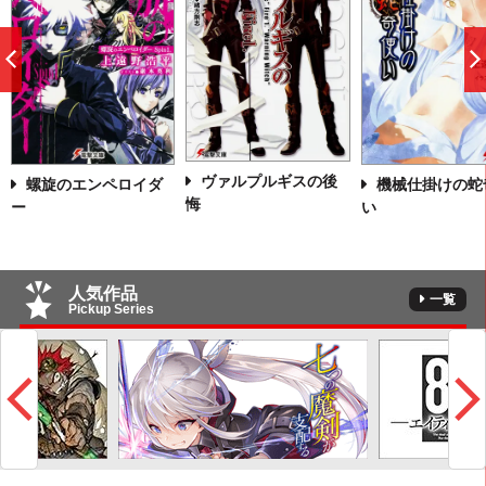
前
へ
ヴァルプルギスの後
螺旋のエンペロイダ
機械仕掛けの蛇
悔
ー
い
人気作品
一覧
Pickup Series