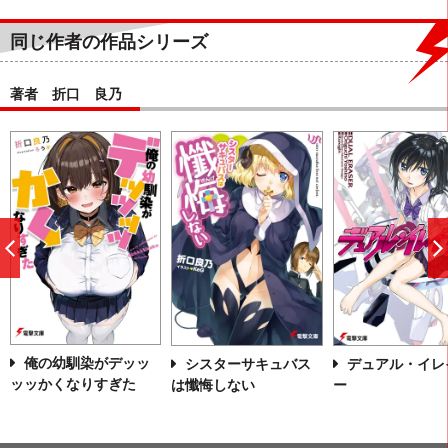
同じ作者の作品シリーズ
著者 折口 良乃
前
へ
俺の幼馴染がデッッ
シスターサキュバス
デュアル・イレ
ッッかくなりすぎた
は懺悔しない
ー