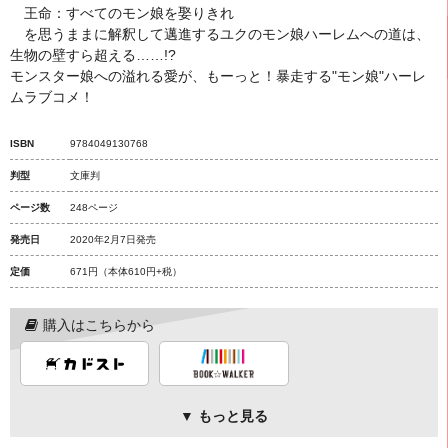
王命：すべてのモン娘を娶りきれ
を思うままに解釈して邁進するユクのモン娘ハーレムへの道は、
生物の壁すら超える……!?
モンスター娘への溢れる愛が、もーっと！暴走する"モン娘"ハーレ
ムラブコメ！
ISBN
9784049130768
判型
文庫判
ページ数
248ページ
発売日
2020年2月7日発売
定価
671円
（本体610円+税）
購入はこちらから
▼ もっと見る