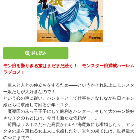
試し読み
モン娘を娶りきる旅はまだまだ続く！ モンスター娘満載ハーレム
ラブコメ！
亜人と人との仲立ちをするため――というかそれ以上にモンスタ
ー娘たちが大好きなので！
という心の声に従い、ハンターとして仕事をこなしながら日々モン
娘たちに求婚して回る少年・ユク。
魔導国の末っ子王子にして腕利きハンター、そして大のモン娘好
きなユクのもとには、今日も新たな依頼が……。
前回はラスボスだった高貴かわいい海竜娘にも求婚したり、アラ
クネの里を束ねる女主人に求婚したり、挙句の果てには、世界最大
の××にまで!?