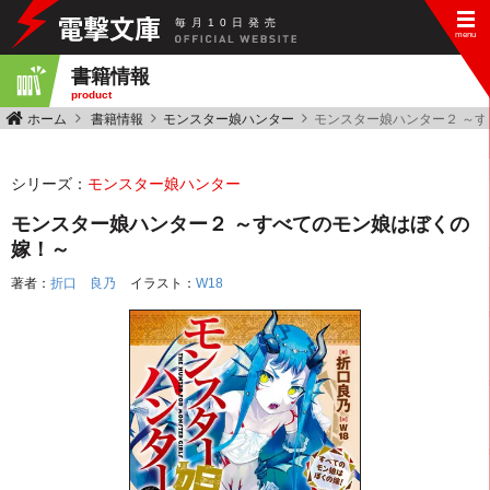
毎
月
10
日
発
売
書籍情報
product
ホーム
書籍情報
モンスター娘ハンター
モンスター娘ハンター２ ～
シリーズ：
モンスター娘ハンター
モンスター娘ハンター２ ～すべてのモン娘はぼくの
嫁！～
著者：
折口 良乃
イラスト：
W18